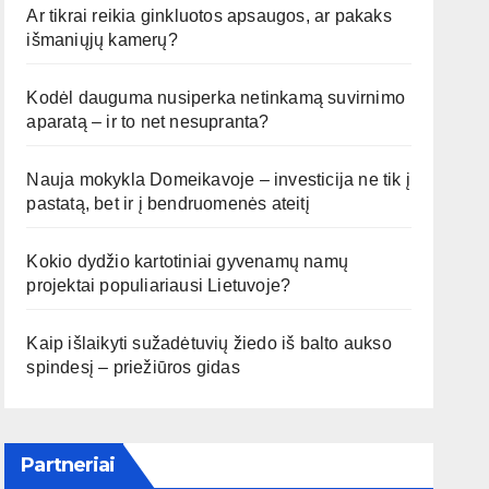
Ar tikrai reikia ginkluotos apsaugos, ar pakaks
išmaniųjų kamerų?
Kodėl dauguma nusiperka netinkamą suvirnimo
aparatą – ir to net nesupranta?
Nauja mokykla Domeikavoje – investicija ne tik į
pastatą, bet ir į bendruomenės ateitį
Kokio dydžio kartotiniai gyvenamų namų
projektai populiariausi Lietuvoje?
Kaip išlaikyti sužadėtuvių žiedo iš balto aukso
spindesį – priežiūros gidas
Partneriai