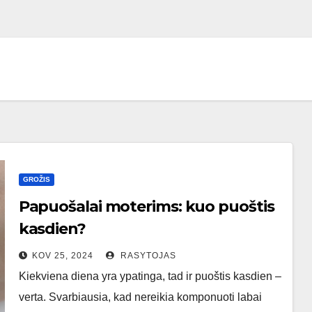
GROŽIS
Papuošalai moterims: kuo puoštis
kasdien?
KOV 25, 2024
RASYTOJAS
Kiekviena diena yra ypatinga, tad ir puoštis kasdien –
verta. Svarbiausia, kad nereikia komponuoti labai