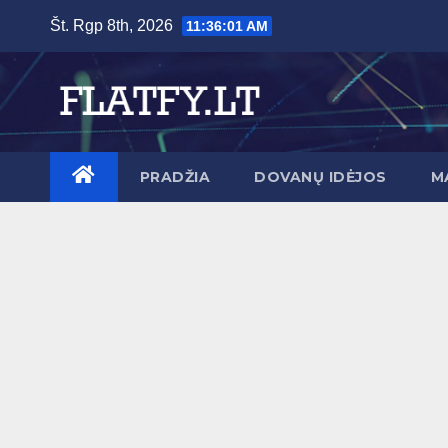
Skip
Št. Rgp 8th, 2026
11:36:02 AM
to
content
PRADŽIA
DOVANŲ IDĖJOS
M