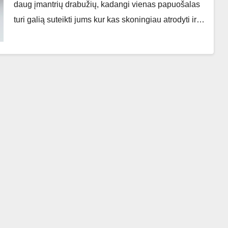
daug įmantrių drabužių, kadangi vienas papuošalas
turi galią suteikti jums kur kas skoningiau atrodyti ir…