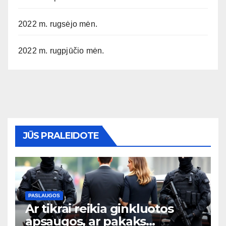
2022 m. rugsėjo mėn.
2022 m. rugpjūčio mėn.
JŪS PRALEIDOTE
PASLAUGOS
Ar tikrai reikia ginkluotos
apsaugos, ar pakaks