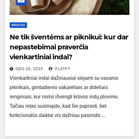
MAISTAS
Ne tik šventėms ar piknikui: kur dar
nepastebimai praverčia
vienkartiniai indai?
GEG 26, 2025
FLATFY
Vienkartiniai indai dažniausiai siejami su vasaros
piknikais, gimtadienio vakarėliais ar dideliais
renginiais, kur norisi išvengti krūvos indų plovimo.
Tačiau retas susimąsto, kad šie paprasti, bet
funkcionalūs daiktai vis dažniau pasirodo…