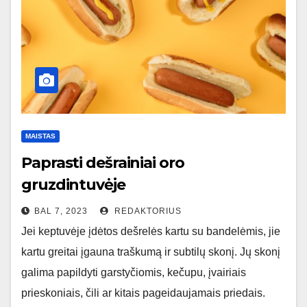
MAISTAS
Paprasti dešrainiai oro
gruzdintuvėje
BAL 7, 2023
REDAKTORIUS
Jei keptuvėje įdėtos dešrelės kartu su bandelėmis, jie
kartu greitai įgauna traškumą ir subtilų skonį. Jų skonį
galima papildyti garstyčiomis, kečupu, įvairiais
prieskoniais, čili ar kitais pageidaujamais priedais.