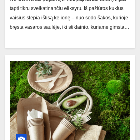
tapti tikru sveikatinančiu eliksyru. Iš pažiūros kuklus
vaisius slepia ištisą kelionę – nuo sodo šakos, kurioje
bręsta vasaros saulėje, iki stiklainio, kuriame gimsta…