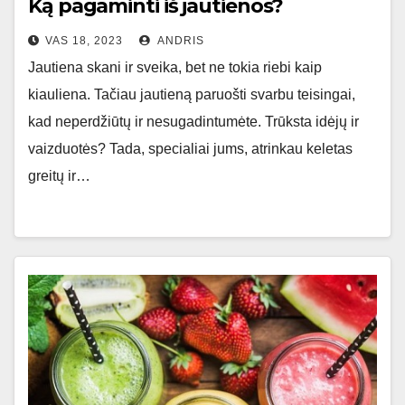
Ką pagaminti iš jautienos?
VAS 18, 2023
ANDRIS
Jautiena skani ir sveika, bet ne tokia riebi kaip
kiauliena. Tačiau jautieną paruošti svarbu teisingai,
kad neperdžiūtų ir nesugadintumėte. Trūksta idėjų ir
vaizduotės? Tada, specialiai jums, atrinkau keletas
greitų ir…