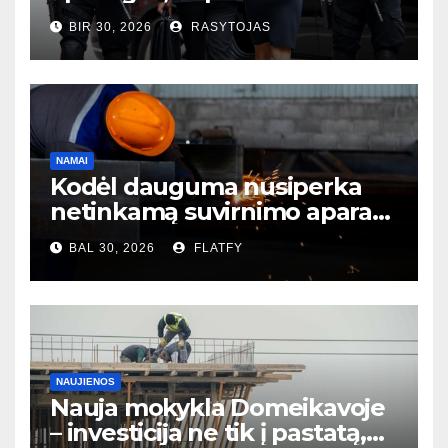
išmaniųjų kamerų?
BIR 30, 2026
RASYTOJAS
NAMAI
Kodėl dauguma nusiperka
netinkamą suvirnimo aparatą
– ir to net nesupranta?
BAL 30, 2026
FLATFY
NAUJIENOS
Nauja mokykla Domeikavoje
– investicija ne tik į pastatą,