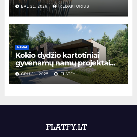
bet ir į bendruomenės ateitį
BAL 21, 2026
REDAKTORIUS
NAMAI
Kokio dydžio kartotiniai
gyvenamų namų projektai
populiariausi Lietuvoje?
GRU 31, 2025
FLATFY