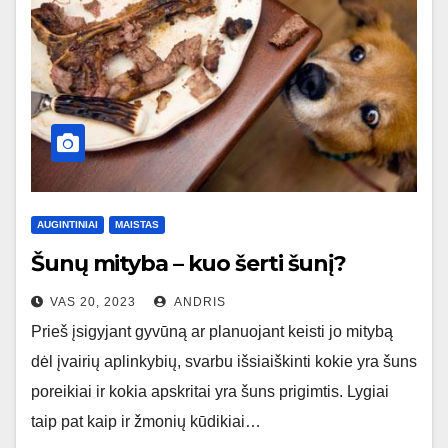
AUGINTINIAI
MAISTAS
Šunų mityba – kuo šerti šunį?
VAS 20, 2023
ANDRIS
Prieš įsigyjant gyvūną ar planuojant keisti jo mitybą
dėl įvairių aplinkybių, svarbu išsiaiškinti kokie yra šuns
poreikiai ir kokia apskritai yra šuns prigimtis. Lygiai
taip pat kaip ir žmonių kūdikiai…