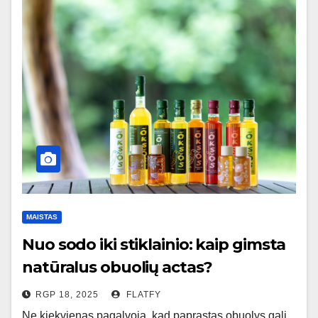
MAISTAS
Nuo sodo iki stiklainio: kaip gimsta
natūralus obuolių actas?
RGP 18, 2025
FLATFY
Ne kiekvienas pagalvoja, kad paprastas obuolys gali