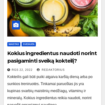
MAISTAS
SVEIKATA
Kokius ingredientus naudoti norint
pasigaminti sveiką kokteilį?
RGS 22, 2022
REDAKTORIUS
Kokteilis gali būti puiki atgaiva karštą dieną arba po
sunkios treniruotės. Tinkamai paruoštas jis yra
kupinas svarbių maistinių medžiagų, vitaminų ir
mineralų. Kokius ingredientus reikia naudoti, norint
paruošti organizmui naudingą…