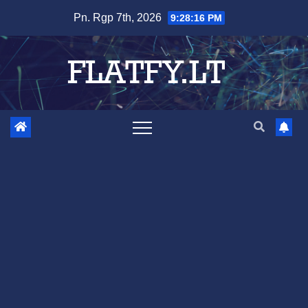
Skip
Pn. Rgp 7th, 2026
9:28:18 PM
to
content