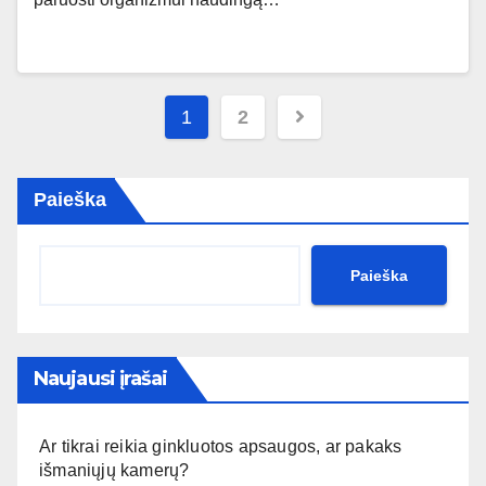
Įrašų
1
2
puslapiavimas
Paieška
Paieška
Naujausi įrašai
Ar tikrai reikia ginkluotos apsaugos, ar pakaks
išmaniųjų kamerų?