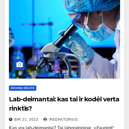
DOVANŲ IDĖJOS
Lab-deimantai: kas tai ir kodėl verta
rinktis?
BIR 21, 2023
REDAKTORIUS
Kas yra lab-deimantai? Tai laboratorijoje „užauginti“