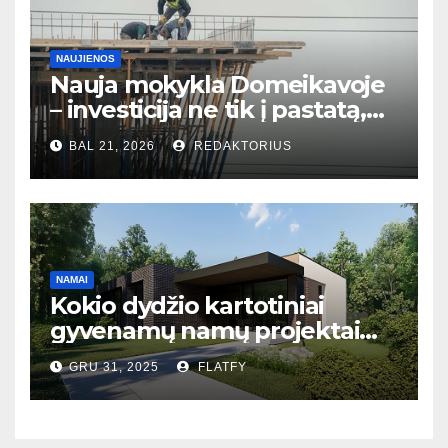
NAUJIENOS
Nauja mokykla Domeikavoje
– investicija ne tik į pastatą,
bet ir į bendruomenės ateitį
BAL 21, 2026
REDAKTORIUS
NAMAI
Kokio dydžio kartotiniai
gyvenamų namų projektai
populiariausi Lietuvoje?
GRU 31, 2025
FLATFY