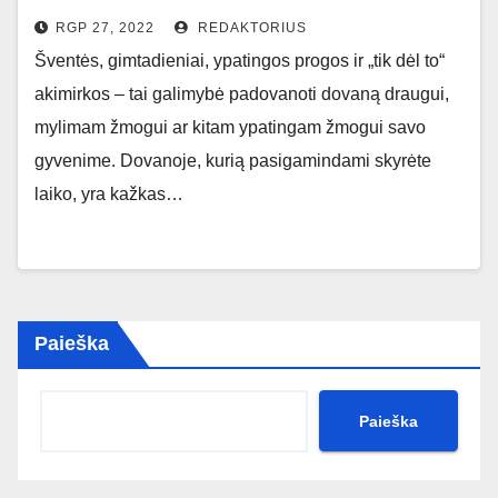
RGP 27, 2022
REDAKTORIUS
Šventės, gimtadieniai, ypatingos progos ir „tik dėl to“
akimirkos – tai galimybė padovanoti dovaną draugui,
mylimam žmogui ar kitam ypatingam žmogui savo
gyvenime. Dovanoje, kurią pasigamindami skyrėte
laiko, yra kažkas…
Paieška
Paieška