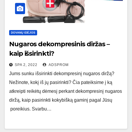
DOVANŲ IDĖJOS
Nugaros dekompresinis diržas –
kaip išsirinkti?
SPA 2, 2022
ADSPROM
Jums sunku išsirinkti dekompresinį nugaros diržą?
Nežinote, kokį iš jų pasirinkti? Čia pateiksime į ką
atkreipti reikėtų dėmesį perkant dekompresinį nugaros
diržą, kaip pasirinkti kokybišką gaminį pagal Jūsų
poreikius. Svarbu…