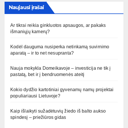
Naujausi įrašai
Ar tikrai reikia ginkluotos apsaugos, ar pakaks
išmaniųjų kamerų?
Kodėl dauguma nusiperka netinkamą suvirnimo
aparatą – ir to net nesupranta?
Nauja mokykla Domeikavoje – investicija ne tik į
pastatą, bet ir į bendruomenės ateitį
Kokio dydžio kartotiniai gyvenamų namų projektai
populiariausi Lietuvoje?
Kaip išlaikyti sužadėtuvių žiedo iš balto aukso
spindesį – priežiūros gidas