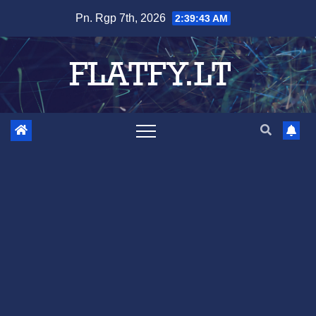
Skip
Pn. Rgp 7th, 2026
2:39:44 AM
to
content