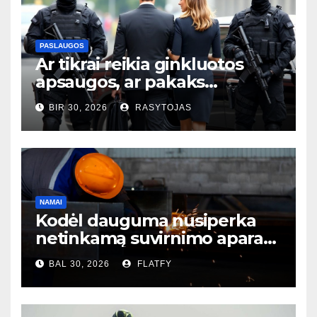
PASLAUGOS
Ar tikrai reikia ginkluotos
apsaugos, ar pakaks
išmaniųjų kamerų?
BIR 30, 2026
RASYTOJAS
NAMAI
Kodėl dauguma nusiperka
netinkamą suvirnimo aparatą
– ir to net nesupranta?
BAL 30, 2026
FLATFY