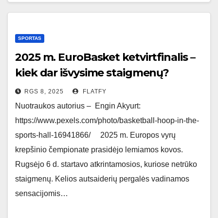
SPORTAS
2025 m. EuroBasket ketvirtfinalis –
kiek dar išvysime staigmenų?
RGS 8, 2025
FLATFY
Nuotraukos autorius – Engin Akyurt:
https://www.pexels.com/photo/basketball-hoop-in-the-
sports-hall-16941866/ 2025 m. Europos vyrų
krepšinio čempionate prasidėjo lemiamos kovos.
Rugsėjo 6 d. startavo atkrintamosios, kuriose netrūko
staigmenų. Kelios autsaiderių pergalės vadinamos
sensacijomis…