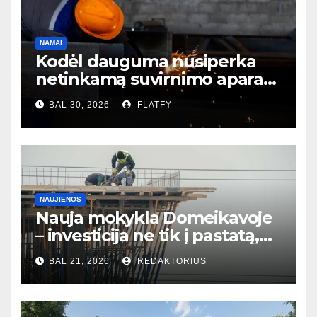
NAMAI
Kodėl dauguma nusiperka
netinkamą suvirnimo aparatą
– ir to net nesupranta?
BAL 30, 2026
FLATFY
NAUJIENOS
Nauja mokykla Domeikavoje
– investicija ne tik į pastatą,
bet ir į bendruomenės ateitį
BAL 21, 2026
REDAKTORIUS