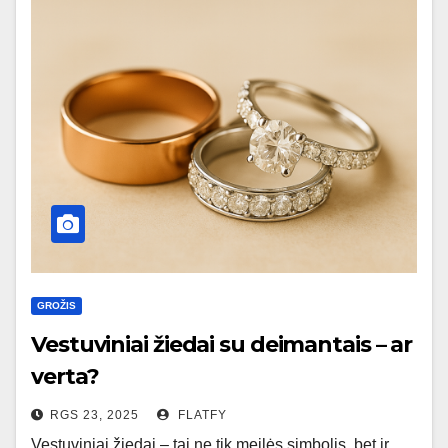
GROŽIS
Vestuviniai žiedai su deimantais – ar
verta?
RGS 23, 2025
FLATFY
Vestuviniai žiedai – tai ne tik meilės simbolis, bet ir