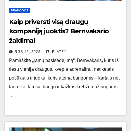
PRAMOGOS
Kaip priversti visą draugų
kompaniją juoktis? Bernvakario
žaidimai
RGS 15, 2025
FLATFY
Pamirškite „ramų pasisėdėjimą“. Bernvakaris, kuris iš
tiesų vienija draugus, kvepia adrenalinu, netikėtais
posūkiais ir juoku, kuris ateina bangomis – kartais net
tada, kai tamsu, baugu ir kažkas krebžda už nugaros.
…