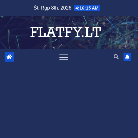
Skip
Št. Rgp 8th, 2026
4:16:16 AM
to
content