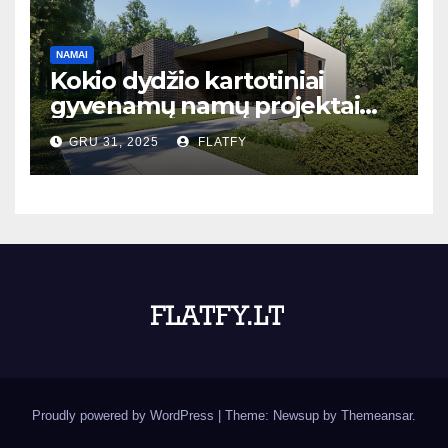
NAMAI
Kokio dydžio kartotiniai
gyvenamų namų projektai
populiariausi Lietuvoje?
GRU 31, 2025
FLATFY
Proudly powered by WordPress
|
Theme: Newsup by
Themeansar
.