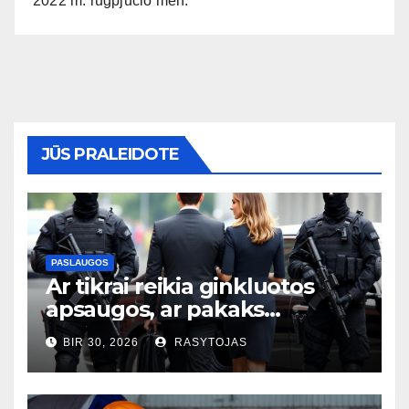
2022 m. rugpjūčio mėn.
JŪS PRALEIDOTE
PASLAUGOS
Ar tikrai reikia ginkluotos
apsaugos, ar pakaks
išmaniųjų kamerų?
BIR 30, 2026
RASYTOJAS