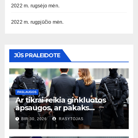
2022 m. rugsėjo mėn.
2022 m. rugpjūčio mėn.
JŪS PRALEIDOTE
PASLAUGOS
Ar tikrai reikia ginkluotos
apsaugos, ar pakaks
išmaniųjų kamerų?
BIR 30, 2026
RASYTOJAS