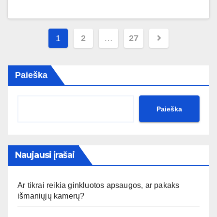
Įrašų
1
2
…
27
puslapiavimas
Paieška
Paieška
Naujausi įrašai
Ar tikrai reikia ginkluotos apsaugos, ar pakaks
išmaniųjų kamerų?