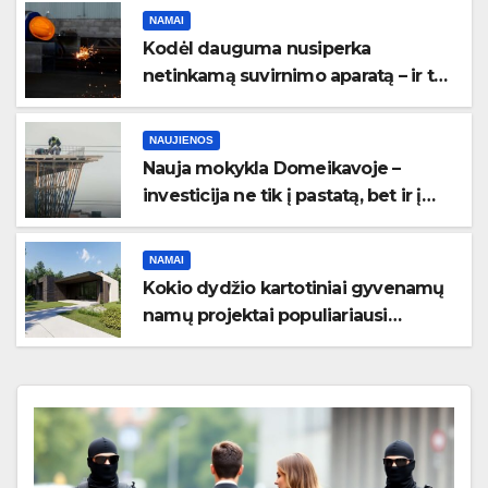
NAMAI
Kodėl dauguma nusiperka
netinkamą suvirnimo aparatą – ir to
net nesupranta?
NAUJIENOS
Nauja mokykla Domeikavoje –
investicija ne tik į pastatą, bet ir į
bendruomenės ateitį
NAMAI
Kokio dydžio kartotiniai gyvenamų
namų projektai populiariausi
Lietuvoje?