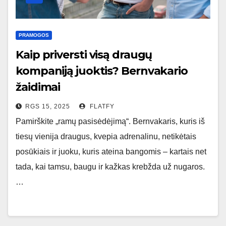
PRAMOGOS
Kaip priversti visą draugų
kompaniją juoktis? Bernvakario
žaidimai
RGS 15, 2025
FLATFY
Pamirškite „ramų pasisėdėjimą“. Bernvakaris, kuris iš
tiesų vienija draugus, kvepia adrenalinu, netikėtais
posūkiais ir juoku, kuris ateina bangomis – kartais net
tada, kai tamsu, baugu ir kažkas krebžda už nugaros.
…