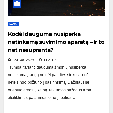
NAMAI
Kodėl dauguma nusiperka
netinkamą suvirnimo aparatą – ir to
net nesupranta?
BAL 30, 2026
FLATFY
Trumpai tariant, dauguma žmonių nusiperka
netinkamą įrangą ne dėl patirties stokos, o dėl
neteisingo požiūrio į pasirinkimą. Dažniausiai
orientuojamasi į kainą, reklamos pažadus arba
atsitiktinius patarimus, o ne į realius…