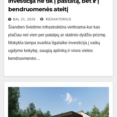
investicija ne tik į pastatą, bet ir į
bendruomenės ateitį
BAL 21, 2026
REDAKTORIUS
Šiandien švietimo infrastruktūra vertinama kur kas
plačiau nei vien per patalpų ar statinio dydžio prizmę.
Mokykla tampa svarbia ilgalaike investicija į vaikų
ugdymo kokybę, saugią aplinką ir visos vietos
bendruomenės…