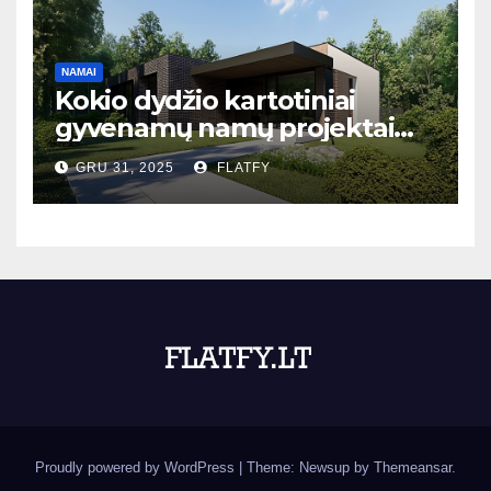
NAMAI
Kokio dydžio kartotiniai
gyvenamų namų projektai
populiariausi Lietuvoje?
GRU 31, 2025
FLATFY
Proudly powered by WordPress
|
Theme: Newsup by
Themeansar
.