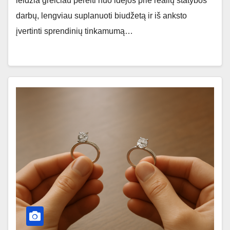
leidžia greičiau pereiti nuo idėjos prie realių statybos
darbų, lengviau suplanuoti biudžetą ir iš anksto
įvertinti sprendinių tinkamumą…