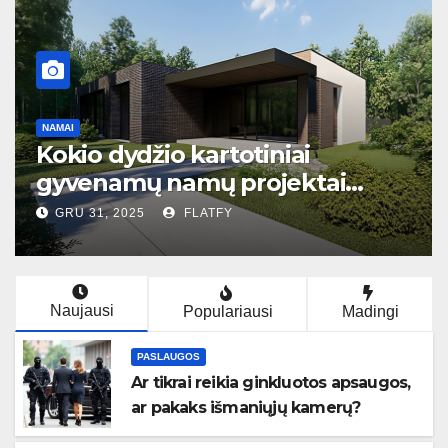
GROŽIS
Kaip išlaikyti sužadėtuvių 
tai
iš balto aukso spindesį –
priežiūros gidas
LAP 7, 2025
FLATFY
Naujausi
Populariausi
Madingi
PASLAUGOS
Ar tikrai reikia ginkluotos apsaugos,
ar pakaks išmaniųjų kamerų?