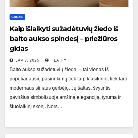
GROŽIS
Kaip išlaikyti sužadėtuvių žiedo iš
balto aukso spindesį – priežiūros
gidas
LAP 7, 2025
FLATFY
Balto aukso sužadėtuvių žiedai – tai vienas iš
populiariausių pasirinkimų tiek tarp klasikinio, tiek tarp
modernaus stiliaus gerbėjų. Jų šaltas, švytintis
paviršius simbolizuoja amžiną eleganciją, tyrumą ir
šiuolaikinį skonį. Nors…