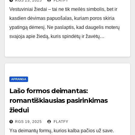
RGS 23, 2025
FLATFY
Vestuviniai žiedai – tai ne tik meilės simbolis, bet ir
kasdien dėvimas papuošalas, kuriam poros skiria
ypatingą dėmesį. Ne paslaptis, kad daugelis moterų
svajoja apie žiedą, kuris spindėtų ir žavėtų…
APRANGA
Lašo formos deimantas:
romantiškiausias pasirinkimas
žiedui
RGS 19, 2025
FLATFY
Yra deimantų formų, kurios kalba pačios už save.