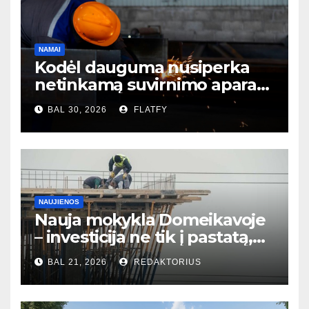
NAMAI
Kodėl dauguma nusiperka
netinkamą suvirnimo aparatą
– ir to net nesupranta?
BAL 30, 2026
FLATFY
NAUJIENOS
Nauja mokykla Domeikavoje
– investicija ne tik į pastatą,
bet ir į bendruomenės ateitį
BAL 21, 2026
REDAKTORIUS