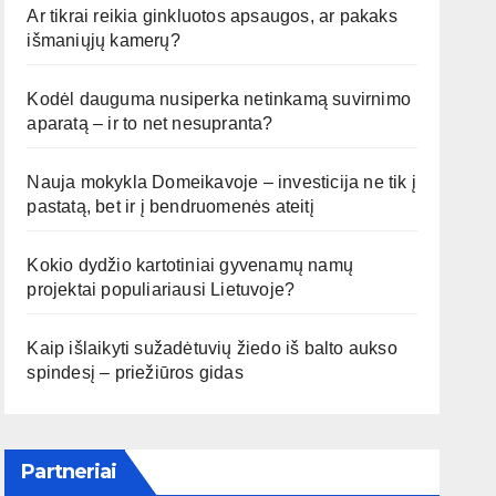
Ar tikrai reikia ginkluotos apsaugos, ar pakaks
išmaniųjų kamerų?
Kodėl dauguma nusiperka netinkamą suvirnimo
aparatą – ir to net nesupranta?
Nauja mokykla Domeikavoje – investicija ne tik į
pastatą, bet ir į bendruomenės ateitį
Kokio dydžio kartotiniai gyvenamų namų
projektai populiariausi Lietuvoje?
Kaip išlaikyti sužadėtuvių žiedo iš balto aukso
spindesį – priežiūros gidas
Partneriai