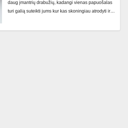
daug įmantrių drabužių, kadangi vienas papuošalas
turi galią suteikti jums kur kas skoningiau atrodyti ir…