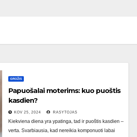
GROŽIS
Papuošalai moterims: kuo puoštis
kasdien?
KOV 25, 2024
RASYTOJAS
Kiekviena diena yra ypatinga, tad ir puoštis kasdien –
verta. Svarbiausia, kad nereikia komponuoti labai