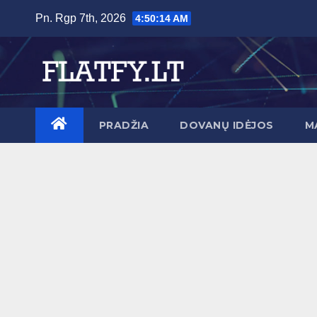
Skip
Pn. Rgp 7th, 2026
4:50:15 AM
to
content
PRADŽIA
DOVANŲ IDĖJOS
M