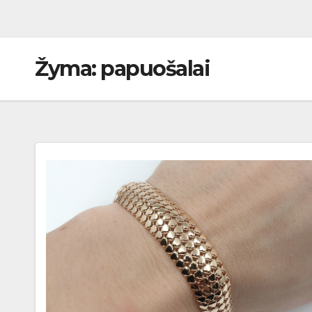
Žyma:
papuošalai