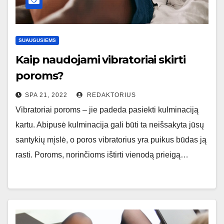
SUAUGUSIEMS
Kaip naudojami vibratoriai skirti
poroms?
SPA 21, 2022
REDAKTORIUS
Vibratoriai poroms – jie padeda pasiekti kulminaciją
kartu. Abipusė kulminacija gali būti ta neišsakyta jūsų
santykių mįslė, o poros vibratorius yra puikus būdas ją
rasti. Poroms, norinčioms ištirti vienodą prieigą…