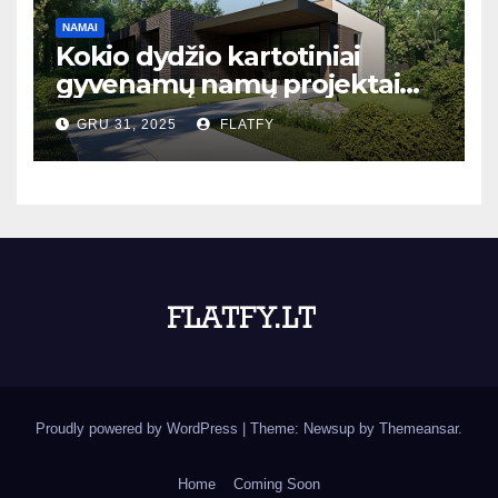
NAMAI
Kokio dydžio kartotiniai
gyvenamų namų projektai
populiariausi Lietuvoje?
GRU 31, 2025
FLATFY
Proudly powered by WordPress
|
Theme: Newsup by
Themeansar
.
Home
Coming Soon