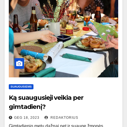
SUAUGUSIEMS
Ką suaugusieji veikia per
gimtadienį?
GEG 18, 2023
REDAKTORIUS
Gimtadienio metu dažnai net ir suaugę žmonės