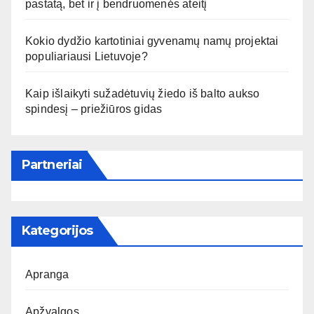
pastatą, bet ir į bendruomenės ateitį
Kokio dydžio kartotiniai gyvenamų namų projektai
populiariausi Lietuvoje?
Kaip išlaikyti sužadėtuvių žiedo iš balto aukso
spindesį – priežiūros gidas
Partneriai
Kategorijos
Apranga
Apžvalgos