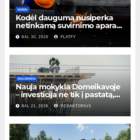
NAMAI
Kodėl dauguma nusiperka
netinkamą suvirnimo aparatą
– ir to net nesupranta?
BAL 30, 2026
FLATFY
NAUJIENOS
Nauja mokykla Domeikavoje
– investicija ne tik į pastatą,
bet ir į bendruomenės ateitį
BAL 21, 2026
REDAKTORIUS