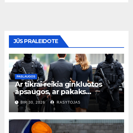
JŪS PRALEIDOTE
PASLAUGOS
Ar tikrai reikia ginkluotos
apsaugos, ar pakaks
išmaniųjų kamerų?
BIR 30, 2026
RASYTOJAS