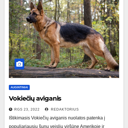
AUGINTINIAI
Vokiečių aviganis
RGS 23, 2022
REDAKTORIUS
Ištikimasis Vokiečių aviganis nuolatos patenka į
populiariausių šunų veislių viršūnę Amerikoje ir