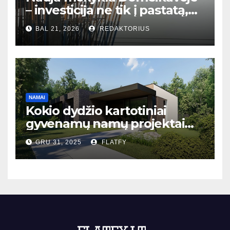
– investicija ne tik į pastatą,
bet ir į bendruomenės ateitį
BAL 21, 2026
REDAKTORIUS
NAMAI
Kokio dydžio kartotiniai
gyvenamų namų projektai
populiariausi Lietuvoje?
GRU 31, 2025
FLATFY