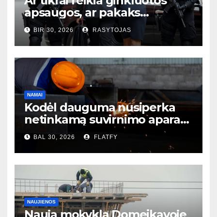
Ar tikrai reikia ginkluotos
apsaugos, ar pakaks
išmaniųjų kamerų?
BIR 30, 2026
RASYTOJAS
NAMAI
Kodėl dauguma nusiperka
netinkamą suvirnimo aparatą
– ir to net nesupranta?
BAL 30, 2026
FLATFY
NAUJIENOS
Nauja mokykla Domeikavoje