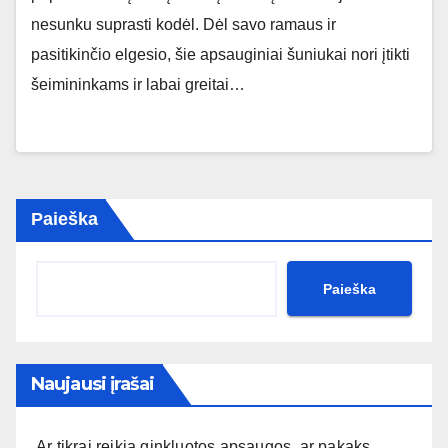
nesunku suprasti kodėl. Dėl savo ramaus ir
pasitikinčio elgesio, šie apsauginiai šuniukai nori įtikti
šeimininkams ir labai greitai…
Paieška
Paieška
Naujausi įrašai
Ar tikrai reikia ginkluotos apsaugos, ar pakaks