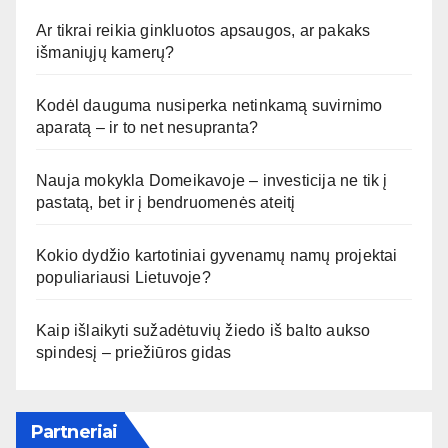
Ar tikrai reikia ginkluotos apsaugos, ar pakaks
išmaniųjų kamerų?
Kodėl dauguma nusiperka netinkamą suvirnimo
aparatą – ir to net nesupranta?
Nauja mokykla Domeikavoje – investicija ne tik į
pastatą, bet ir į bendruomenės ateitį
Kokio dydžio kartotiniai gyvenamų namų projektai
populiariausi Lietuvoje?
Kaip išlaikyti sužadėtuvių žiedo iš balto aukso
spindesį – priežiūros gidas
Partneriai