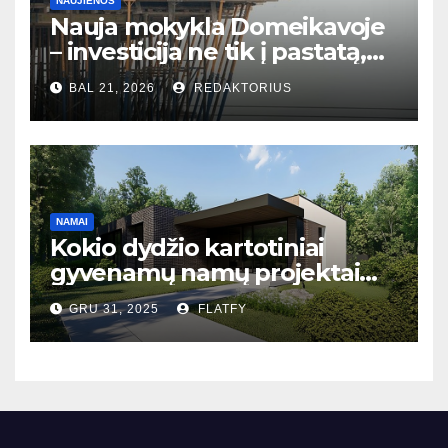
NAUJIENOS
Nauja mokykla Domeikavoje
– investicija ne tik į pastatą,
bet ir į bendruomenės ateitį
BAL 21, 2026
REDAKTORIUS
NAMAI
Kokio dydžio kartotiniai
gyvenamų namų projektai
populiariausi Lietuvoje?
GRU 31, 2025
FLATFY