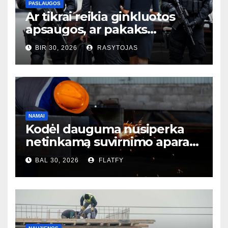
PASLAUGOS
Ar tikrai reikia ginkluotos
apsaugos, ar pakaks
išmaniųjų kamerų?
BIR 30, 2026
RASYTOJAS
NAMAI
Kodėl dauguma nusiperka
netinkamą suvirnimo aparatą
– ir to net nesupranta?
BAL 30, 2026
FLATFY