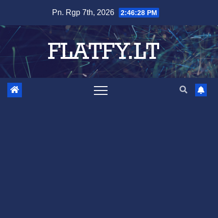
Skip
Pn. Rgp 7th, 2026
2:46:29 PM
to
content