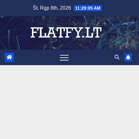
Skip
Št. Rgp 8th, 2026
11:29:06 AM
to
content