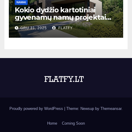
NAMAI
Kokio dydžio kartotiniai
gyvenamų namų projektai
populiariausi Lietuvoje?
GRU 31, 2025
FLATFY
Proudly powered by WordPress
|
Theme: Newsup by
Themeansar
.
Home
Coming Soon