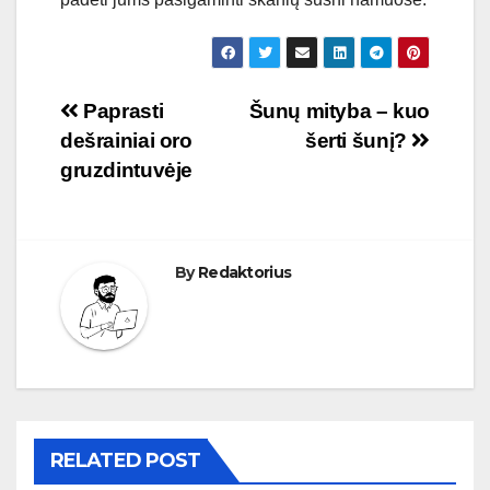
Navigacija
Paprasti
Šunų mityba – kuo
dešrainiai oro
šerti šunį?
tarp
gruzdintuvėje
įrašų
By
Redaktorius
RELATED POST