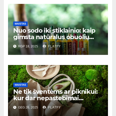
MAISTAS
Nuo sodo iki stiklainio: kaip
gimsta natūralus obuolių
actas?
RGP 18, 2025
FLATFY
MAISTAS
Ne tik šventėms ar piknikui:
kur dar nepastebimai
praverčia vienkartiniai indai?
GEG 26, 2025
FLATFY