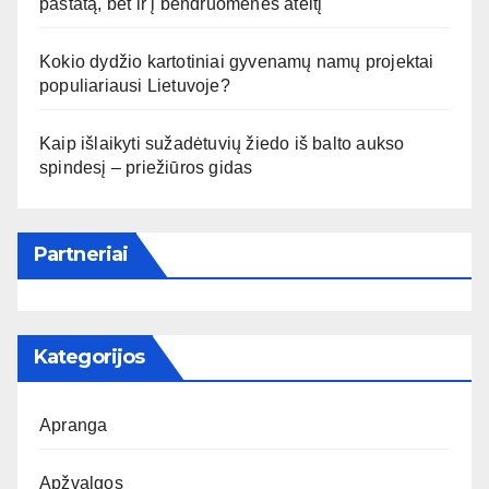
pastatą, bet ir į bendruomenės ateitį
Kokio dydžio kartotiniai gyvenamų namų projektai
populiariausi Lietuvoje?
Kaip išlaikyti sužadėtuvių žiedo iš balto aukso
spindesį – priežiūros gidas
Partneriai
Kategorijos
Apranga
Apžvalgos