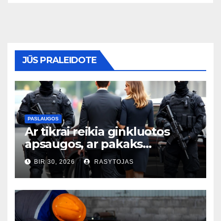
JŪS PRALEIDOTE
PASLAUGOS
Ar tikrai reikia ginkluotos
apsaugos, ar pakaks
išmaniųjų kamerų?
BIR 30, 2026
RASYTOJAS