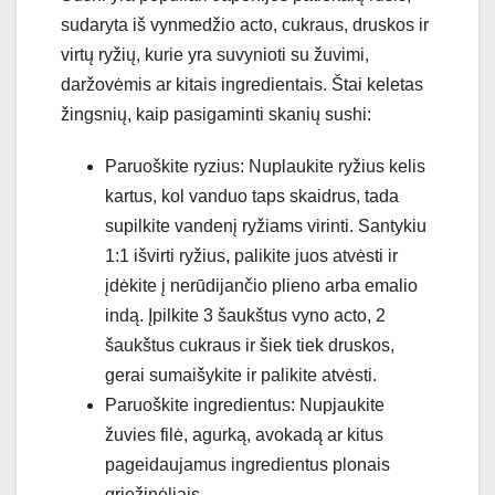
sudaryta iš vynmedžio acto, cukraus, druskos ir
virtų ryžių, kurie yra suvynioti su žuvimi,
daržovėmis ar kitais ingredientais. Štai keletas
žingsnių, kaip pasigaminti skanių sushi:
Paruoškite ryzius: Nuplaukite ryžius kelis
kartus, kol vanduo taps skaidrus, tada
supilkite vandenį ryžiams virinti. Santykiu
1:1 išvirti ryžius, palikite juos atvėsti ir
įdėkite į nerūdijančio plieno arba emalio
indą. Įpilkite 3 šaukštus vyno acto, 2
šaukštus cukraus ir šiek tiek druskos,
gerai sumaišykite ir palikite atvėsti.
Paruoškite ingredientus: Nupjaukite
žuvies filė, agurką, avokadą ar kitus
pageidaujamus ingredientus plonais
griežinėliais.