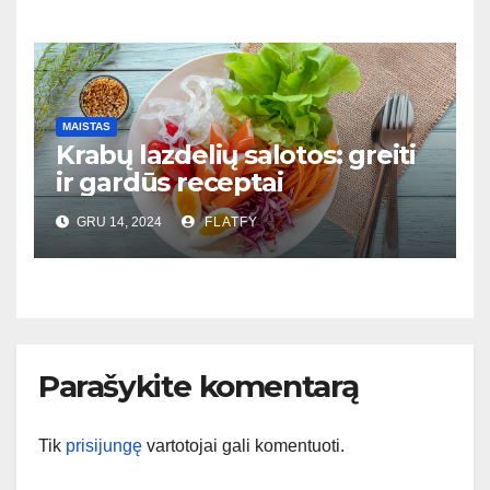
MAISTAS
Krabų lazdelių salotos: greiti
ir gardūs receptai
GRU 14, 2024
FLATFY
Parašykite komentarą
Tik
prisijungę
vartotojai gali komentuoti.