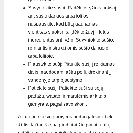
Suvyniokite sushi: Padėkite ryžio sluoksnį
ant sušio dangos arba folijos,
nuspauskite, kad būtų gaunamas
vientisas sluoksnis. Įdėkite žuvį ir kitus
ingredientus ant ryžio. Suvyniokite sušio,
remiantis instrukcijomis sušio dangoje
arba folijoje.
Pjaustykite sušį: Pjaukite sušį į reikiamas
dalis, naudodami aštrų peilį, drėkinant jį
vandenyje tarp pjaustymo.
Patiekite sušį: Patiekite sušį su sojų
padažu, wasabi ir marulėmis ar kitais
garnyrais, pagal savo skonį.
Receptai ir sušio gamybos būdai gali šiek tiek
skirtis, tačiau šie pagrindiniai žingsniai turėtų
padėti jums pasigaminti skanių sushi namuose.