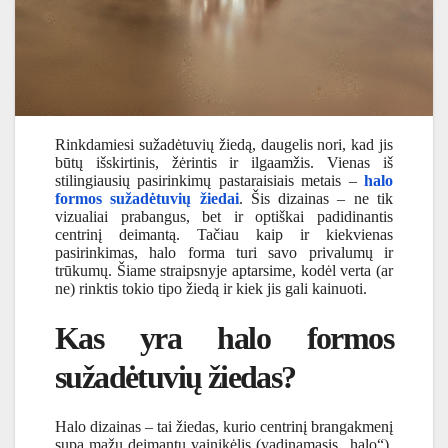
Rinkdamiesi sužadėtuvių žiedą, daugelis nori, kad jis
būtų išskirtinis, žėrintis ir ilgaamžis. Vienas iš
stilingiausių pasirinkimų pastaraisiais metais –
halo
formos sužadėtuvių žiedai
. Šis dizainas – ne tik
vizualiai prabangus, bet ir optiškai padidinantis
centrinį deimantą. Tačiau kaip ir kiekvienas
pasirinkimas, halo forma turi savo privalumų ir
trūkumų. Šiame straipsnyje aptarsime, kodėl verta (ar
ne) rinktis tokio tipo žiedą ir kiek jis gali kainuoti.
Kas yra halo formos
sužadėtuvių žiedas?
Halo dizainas – tai žiedas, kurio centrinį brangakmenį
supa mažų deimantų vainikėlis (vadinamasis „halo“).