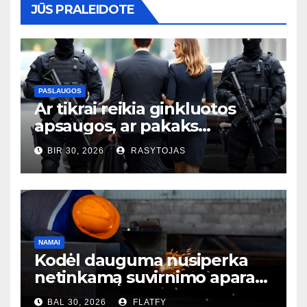
JŪS PRALEIDOTE
PASLAUGOS
Ar tikrai reikia ginkluotos
apsaugos, ar pakaks
išmaniųjų kamerų?
BIR 30, 2026
RASYTOJAS
NAMAI
Kodėl dauguma nusiperka
netinkamą suvirnimo aparatą
– ir to net nesupranta?
BAL 30, 2026
FLATFY