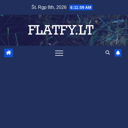
Skip
Št. Rgp 8th, 2026
6:11:11 AM
to
content