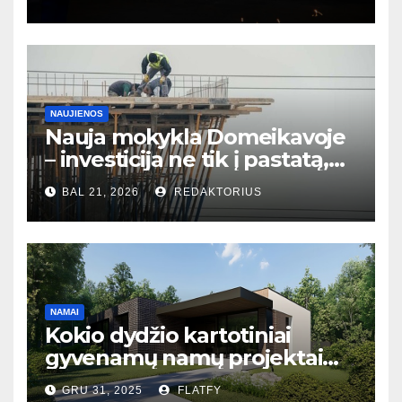
NAUJIENOS
Nauja mokykla Domeikavoje
– investicija ne tik į pastatą,
bet ir į bendruomenės ateitį
BAL 21, 2026
REDAKTORIUS
NAMAI
Kokio dydžio kartotiniai
gyvenamų namų projektai
populiariausi Lietuvoje?
GRU 31, 2025
FLATFY