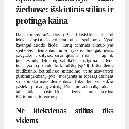
žieduose: išskirtinis stilius ir
protinga kaina
Halo formos sužadėtuvių žiedai išsiskiria tuo, kad
leidžia drąsiai eksperimentuoti su spalvomis. Ypač
žavingai atrodo žiedai, kurių centrinis akmuo yra
spalvotas deimantas arba ryškus brangakmenis,
pavyzdžiui, safyras, smaragdas ar rubinas – aplink
juos esantis deimantų vainikėlis sustiprina spalvos
intensyvumą ir sukuria karališką įspūdį. Ieškantiems
biudžetinio, bet stilingo sprendimo, verta apsvarstyti
pusbrangakmenį (pvz., morganitą ar topazą) derinant
su laboratoriniais deimantais. Toks derinys leidžia
pasiekti prabangų vaizdą, išlaikant racionalią kainą –
tai puikus pasirinkimas tiems, kurie vertina
išskirtinumą ir tvarumą.
Ne kiekvienas stilius tiks
visiems