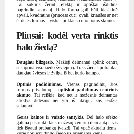
Tai sukuria žėrintį efektą ir optiškai išdidina
pagrindinį akmenį. Halo forma gali būti klasikinė
apvali, kvadratinė (princess cut), ovali, kriaušės ar net
širdelės formos – viskas priklauso nuo poros skonio.
Pliusai: kodėl verta rinktis
halo žiedą?
Daugiau blizgesio.
Mažieji deimantai aplink centrą
sustiprina viso žiedo švytėjimą. Toks žiedas pritraukia
daugiau šviesos ir žvilga iš bet kurio kampo.
Optinis padidinimas.
Vienas pagrindinių šios
formos privalumų –
optiškai padidintas centrinis
akmuo
. Tai reiškia, kad net ir mažesnis deimantas
atrodys didesnis nei yra iš tikrųjų, kas leidžia
sutaupyti.
Geras kainos ir vaizdo santykis.
Dėl halo efekto
galima pasirinkti kiek mažesnį centrinį deimantą ir vis
tiek išgauti prabangų įvaizdį. Tai ypač aktualu tiems,
kurie nori įspūdingo žiedo už prieinamą kainą.