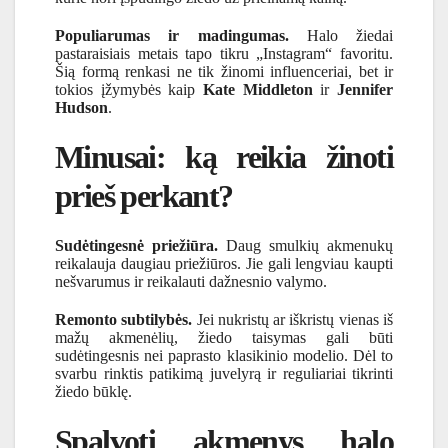
Populiarumas ir madingumas.
Halo žiedai
pastaraisiais metais tapo tikru „Instagram“ favoritu.
Šią formą renkasi ne tik žinomi influenceriai, bet ir
tokios įžymybės kaip
Kate Middleton
ir
Jennifer
Hudson
.
Minusai: ką reikia žinoti
prieš perkant?
Sudėtingesnė priežiūra.
Daug smulkių akmenukų
reikalauja daugiau priežiūros. Jie gali lengviau kaupti
nešvarumus ir reikalauti dažnesnio valymo.
Remonto subtilybės.
Jei nukristų ar iškristų vienas iš
mažų akmenėlių, žiedo taisymas gali būti
sudėtingesnis nei paprasto klasikinio modelio. Dėl to
svarbu rinktis patikimą juvelyrą ir reguliariai tikrinti
žiedo būklę.
Spalvoti akmenys halo