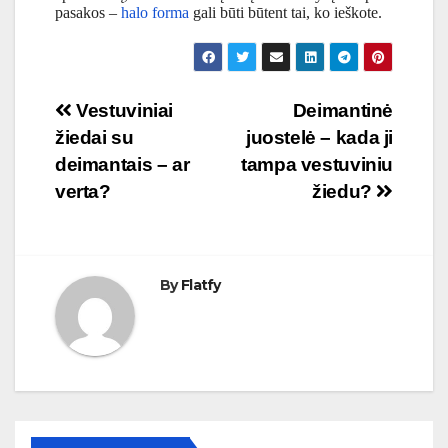
pasakos –
halo forma
gali būti būtent tai, ko ieškote.
Navigacija
Vestuviniai
Deimantinė
žiedai su
juostelė – kada ji
tarp
deimantais – ar
tampa vestuviniu
įrašų
verta?
žiedu?
By
Flatfy