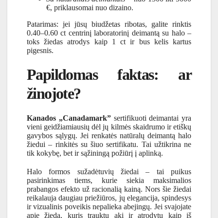
€, priklausomai nuo dizaino.
Patarimas: jei jūsų biudžetas ribotas, galite rinktis
0.40–0.60 ct centrinį laboratorinį deimantą su halo –
toks žiedas atrodys kaip 1 ct ir bus kelis kartus
pigesnis.
Papildomas faktas: ar
žinojote?
Kanados „Canadamark”
sertifikuoti deimantai yra
vieni geidžiamiausių dėl jų kilmės skaidrumo ir etiškų
gavybos sąlygų. Jei renkatės natūralų deimantą halo
žiedui – rinkitės su šiuo sertifikatu. Tai užtikrina ne
tik kokybę, bet ir sąžiningą požiūrį į aplinką.
Halo formos sužadėtuvių žiedai – tai puikus
pasirinkimas tiems, kurie siekia maksimalios
prabangos efekto už racionalią kainą. Nors šie žiedai
reikalauja daugiau priežiūros, jų elegancija, spindesys
ir vizualinis poveikis nepalieka abejingų. Jei svajojate
apie žiedą, kuris trauktų akį ir atrodytų kaip iš