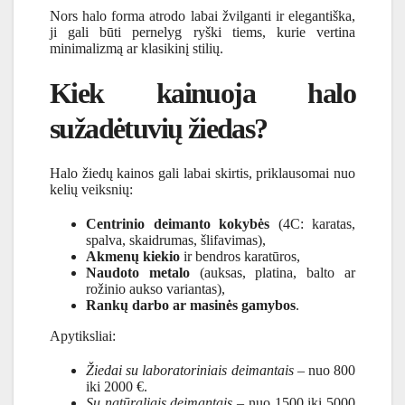
Nors halo forma atrodo labai žvilganti ir elegantiška,
ji gali būti pernelyg ryški tiems, kurie vertina
minimalizmą ar klasikinį stilių.
Kiek kainuoja halo
sužadėtuvių žiedas?
Halo žiedų kainos gali labai skirtis, priklausomai nuo
kelių veiksnių:
Centrinio deimanto kokybės
(4C: karatas,
spalva, skaidrumas, šlifavimas),
Akmenų kiekio
ir bendros karatūros,
Naudoto metalo
(auksas, platina, balto ar
rožinio aukso variantas),
Rankų darbo ar masinės gamybos
.
Apytiksliai:
Žiedai su laboratoriniais deimantais
– nuo 800
iki 2000 €.
Su natūraliais deimantais
– nuo 1500 iki 5000