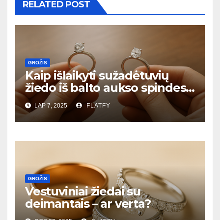
RELATED POST
GROŽIS
Kaip išlaikyti sužadėtuvių
žiedo iš balto aukso spindesį
– priežiūros gidas
LAP 7, 2025
FLATFY
GROŽIS
Vestuviniai žiedai su
deimantais – ar verta?