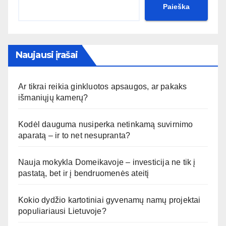
Paieška
Naujausi įrašai
Ar tikrai reikia ginkluotos apsaugos, ar pakaks
išmaniųjų kamerų?
Kodėl dauguma nusiperka netinkamą suvirnimo
aparatą – ir to net nesupranta?
Nauja mokykla Domeikavoje – investicija ne tik į
pastatą, bet ir į bendruomenės ateitį
Kokio dydžio kartotiniai gyvenamų namų projektai
populiariausi Lietuvoje?