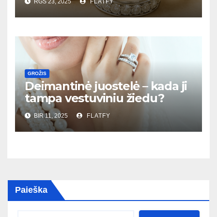
RGS 23, 2025
FLATFY
GROŽIS
Deimantinė juostelė – kada ji
tampa vestuviniu žiedu?
BIR 11, 2025
FLATFY
Paieška