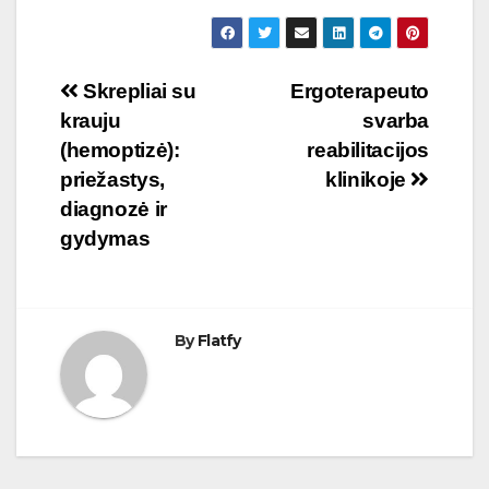
Navigacija
Skrepliai su
Ergoterapeuto
krauju
svarba
tarp
(hemoptizė):
reabilitacijos
įrašų
priežastys,
klinikoje
diagnozė ir
gydymas
By
Flatfy