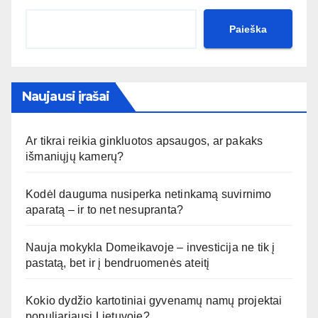
Paieška
Naujausi įrašai
Ar tikrai reikia ginkluotos apsaugos, ar pakaks
išmaniųjų kamerų?
Kodėl dauguma nusiperka netinkamą suvirnimo
aparatą – ir to net nesupranta?
Nauja mokykla Domeikavoje – investicija ne tik į
pastatą, bet ir į bendruomenės ateitį
Kokio dydžio kartotiniai gyvenamų namų projektai
populiariausi Lietuvoje?