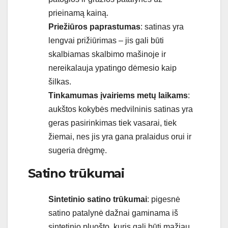
prieinamą kainą.
Priežiūros paprastumas
: satinas yra
lengvai prižiūrimas – jis gali būti
skalbiamas skalbimo mašinoje ir
nereikalauja ypatingo dėmesio kaip
šilkas.
Tinkamumas įvairiems metų laikams
:
aukštos kokybės medvilninis satinas yra
geras pasirinkimas tiek vasarai, tiek
žiemai, nes jis yra gana pralaidus orui ir
sugeria drėgmę.
Satino trūkumai
Sintetinio satino trūkumai
: pigesnė
satino patalynė dažnai gaminama iš
sintetinio pluošto, kuris gali būti mažiau