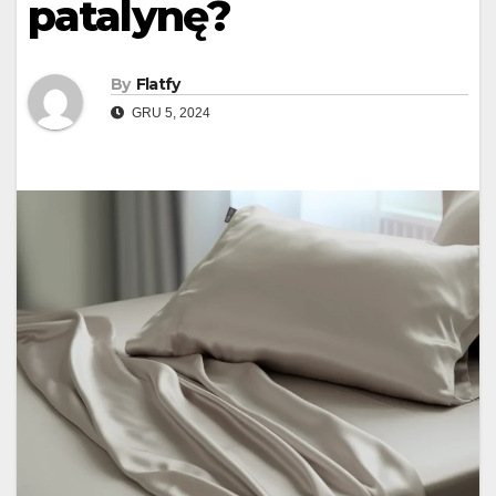
patalynę?
By
Flatfy
GRU 5, 2024