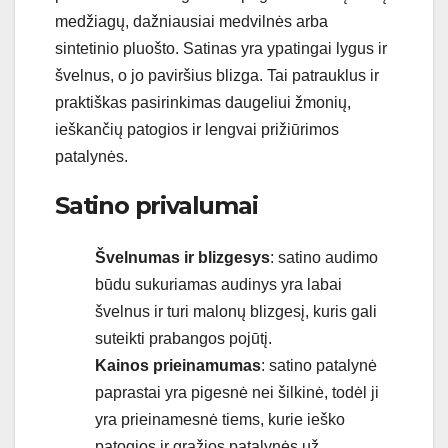
medžiagų, dažniausiai medvilnės arba
sintetinio pluošto. Satinas yra ypatingai lygus ir
švelnus, o jo paviršius blizga. Tai patrauklus ir
praktiškas pasirinkimas daugeliui žmonių,
ieškančių patogios ir lengvai prižiūrimos
patalynės.
Satino privalumai
Švelnumas ir blizgesys
: satino audimo
būdu sukuriamas audinys yra labai
švelnus ir turi malonų blizgesį, kuris gali
suteikti prabangos pojūtį.
Kainos prieinamumas
: satino patalynė
paprastai yra pigesnė nei šilkinė, todėl ji
yra prieinamesnė tiems, kurie ieško
patogios ir gražios patalynės už