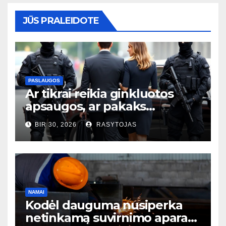
JŪS PRALEIDOTE
PASLAUGOS
Ar tikrai reikia ginkluotos
apsaugos, ar pakaks
išmaniųjų kamerų?
BIR 30, 2026
RASYTOJAS
NAMAI
Kodėl dauguma nusiperka
netinkamą suvirnimo aparatą