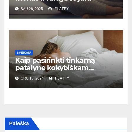
SAU 28, 2025
FLATFY
SVEIKATA
Kaip pasirinkti tinkamą
patalynę kokybiškam
miegui?
GRU 15, 2024
FLATFY
Paieška