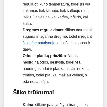
reguliuoti kūno temperatūrą, todėl jis yra
tinkamas tiek šiltuoju, tiek šaltuoju metų
laiku. Jis vėsina, kai karšta, ir šildo, kai
šalta.
Drėgmės reguliavimas
: šilkas natūraliai
sugeria ir išgarina drėgmę, todėl miegant
šilkinėje patalynėje
, oda išlieka sausa ir
gaivi.
Odos ir plaukų priežiūra
: šilkas
nedirgina odos, neslysta, todėl yra
naudingas odai ir plaukams. Jis nekelia
trinties, todėl plaukai mažiau veliasi, o
oda nesausėja.
Šilko trūkumai
Kaina
: šilkinė patalynė yra brangi, nes