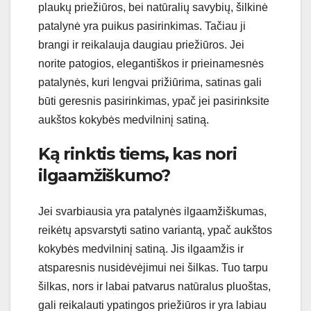
plaukų priežiūros, bei natūralių savybių, šilkinė
patalynė yra puikus pasirinkimas. Tačiau ji
brangi ir reikalauja daugiau priežiūros. Jei
norite patogios, elegantiškos ir prieinamesnės
patalynės, kuri lengvai prižiūrima, satinas gali
būti geresnis pasirinkimas, ypač jei pasirinksite
aukštos kokybės medvilninį satiną.
Ką rinktis tiems, kas nori
ilgaamžiškumo?
Jei svarbiausia yra patalynės ilgaamžiškumas,
reikėtų apsvarstyti satino variantą, ypač aukštos
kokybės medvilninį satiną. Jis ilgaamžis ir
atsparesnis nusidėvėjimui nei šilkas. Tuo tarpu
šilkas, nors ir labai patvarus natūralus pluoštas,
gali reikalauti ypatingos priežiūros ir yra labiau