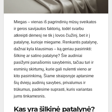
Miegas – vienas iš pagrindinių mūsų sveikatos
ir geros savijautos faktorių, todėl svarbu
atkreipti dėmesį ne tik į lovos čiužinį, bet ir į
patalynę, kurioje miegame. Renkantis patalynę,
dažnai kyla klausimas – ką geriau pasirinkti:
šilkinę ar satino patalynę? Šie audiniai
pasižymi panašiomis savybėmis, tačiau turi ir
esminių skirtumų, kurie gali nulemti vieno ar
kito pasirinkimą. Šiame straipsnyje aptarsime
šių dviejų audinių savybes, privalumus ir
trūkumus, padėsime suprasti, kuris variantas
jums tinkamesnis.
Kas yra šilkinė patalynė?