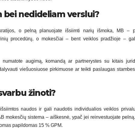
m bei nedideliam verslui?
okratijos, o pelną planuojate išsiimti narių išmoka, MB – 
rinių procedūrų, o mokesčiai – bent veiklos pradžioje – gal
 numatote augimą, komandą ar partnerystes su kitais jurid
 dalyvauti viešuosiuose pirkimuose ar teikti paslaugas stamb
svarbu žinoti?
iimtos naudos ir gali naudotis individualios veiklos prival
UAB mokesčių sistema – aiškesnė, ypač jei reinvestuojate peln
aikomas papildomas 15 % GPM.