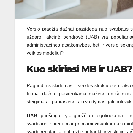
Verslo pradžia dažnai prasideda nuo svarbaus sp
uždaroji akcinė bendrovė (UAB) yra populiariaus
administracines atsakomybes, bet ir verslo sėkmę 
veiklos modeliui?
Kuo skiriasi MB ir UAB?
Pagrindinis skirtumas – veiklos struktūroje ir at
forma, dažnai pasirenkama mažesniam šeimos ar
steigimas – paprastesnis, o valdymas gali būti vyk
UAB
, priešingai, yra griežčiau reguliuojama – 
svarbiausi sprendimai priimami visuotiniu akcini
svarbi reputacija, galimybė pritraukti investicijų, 