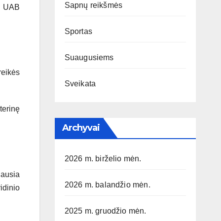
Sapnų reikšmės
s. UAB
Sportas
Suaugusiems
reikės
Sveikata
terinę
Archyvai
2026 m. birželio mėn.
iausia
2026 m. balandžio mėn.
idinio
2025 m. gruodžio mėn.