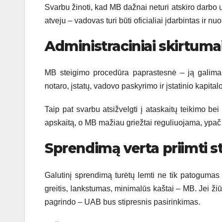
Svarbu žinoti, kad MB dažnai neturi atskiro darb
atveju – vadovas turi būti oficialiai įdarbintas ir n
Administraciniai skirtuma
MB steigimo procedūra paprastesnė – ją galima į
notaro, įstatų, vadovo paskyrimo ir įstatinio kapital
Taip pat svarbu atsižvelgti į ataskaitų teikimo be
apskaitą, o MB mažiau griežtai reguliuojama, ypač 
Sprendimą verta priimti st
Galutinį sprendimą turėtų lemti ne tik patogumas a
greitis, lankstumas, minimalūs kaštai – MB. Jei žiūri
pagrindo – UAB bus stipresnis pasirinkimas.