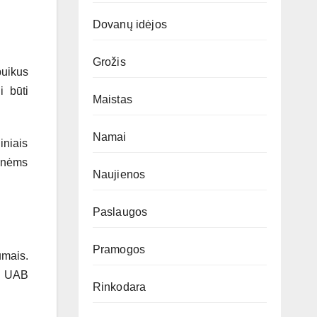
Dovanų idėjos
Grožis
puikus
i būti
Maistas
Namai
iniais
esnėms
Naujienos
Paslaugos
Pramogos
umais.
ą. UAB
Rinkodara