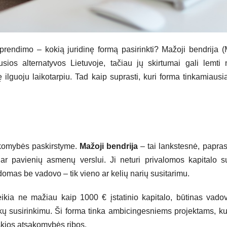
rendimo – kokią juridinę formą pasirinkti? Mažoji bendrija (
ios alternatyvos Lietuvoje, tačiau jų skirtumai gali lemti 
ilguoju laikotarpiu. Tad kaip suprasti, kuri forma tinkamiausi
sakomybės paskirstyme.
Mažoji bendrija
– tai lankstesnė, papra
 pavienių asmenų verslui. Ji neturi privalomos kapitalo s
domas be vadovo – tik vieno ar kelių narių susitarimu.
reikia ne mažiau kaip 1000 € įstatinio kapitalo, būtinas vado
nkų susirinkimu. Ši forma tinka ambicingesniems projektams, k
aiškios atsakomybės ribos.