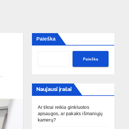
Paieška
Paieška
Naujausi įrašai
Ar tikrai reikia ginkluotos
apsaugos, ar pakaks išmaniųjų
kamerų?