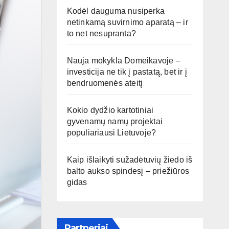
Kodėl dauguma nusiperka
netinkamą suvirnimo aparatą – ir
to net nesupranta?
Nauja mokykla Domeikavoje –
investicija ne tik į pastatą, bet ir į
bendruomenės ateitį
Kokio dydžio kartotiniai
gyvenamų namų projektai
populiariausi Lietuvoje?
Kaip išlaikyti sužadėtuvių žiedo iš
balto aukso spindesį – priežiūros
gidas
Partneriai