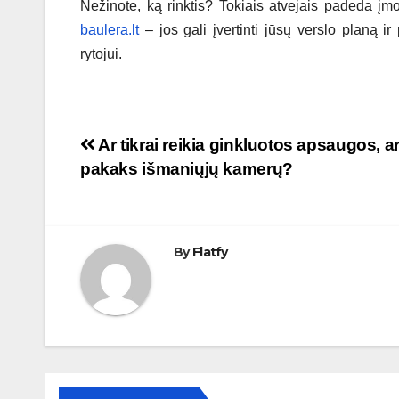
Nežinote, ką rinktis? Tokiais atvejais padeda įmo
baulera.lt
– jos gali įvertinti jūsų verslo planą ir
rytojui.
Navigacija
Ar tikrai reikia ginkluotos apsaugos, a
pakaks išmaniųjų kamerų?
tarp
įrašų
By
Flatfy