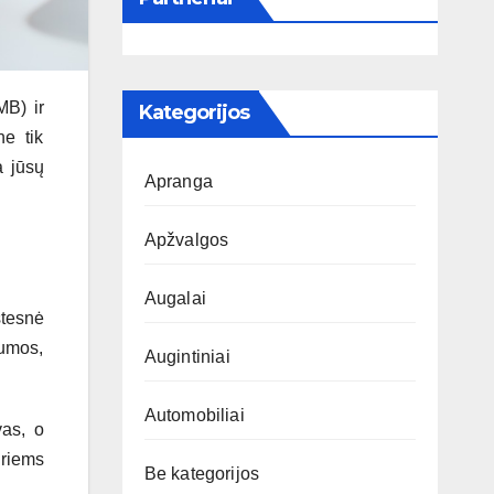
MB) ir
Kategorijos
ne tik
a jūsų
Apranga
Apžvalgos
Augalai
stesnė
umos,
Augintiniai
Automobiliai
vas, o
uriems
Be kategorijos