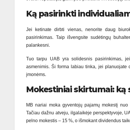
Ką pasirinkti individualia
Jei ketinate dirbti vienas, nenorite daug biur
pasirinkimas. Taip išvengsite sudėtingų buhalte
palankesni.
Tuo tarpu UAB yra solidesnis pasirinkimas, jei
asmenimis. Ši forma labiau tinka, jei planuojate
įmonėms.
Mokestiniai skirtumai: ką 
MB nariai moka gyventojų pajamų mokestį nuo išs
Tačiau dažnu atveju, ilgalaikėje perspektyvoje, 
pelno mokestis – 15 %, o išmokant dividendus t