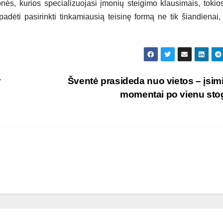
nės, kurios specializuojasi įmonių steigimo klausimais, tokio
 padėti pasirinkti tinkamiausią teisinę formą ne tik šiandienai, 
r
Šventė prasideda nuo vietos – įsimi
momentai po vienu st