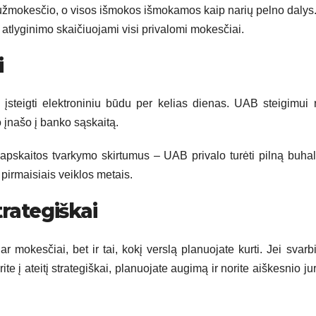
o užmokesčio, o visos išmokos išmokamos kaip narių pelno daly
uo atlyginimo skaičiuojami visi privalomi mokesčiai.
i
steigti elektroniniu būdu per kelias dienas. UAB steigimui 
o įnašo į banko sąskaitą.
i apskaitos tvarkymo skirtumus – UAB privalo turėti pilną buhal
pirmaisiais veiklos metais.
rategiškai
r mokesčiai, bet ir tai, kokį verslą planuojate kurti. Jei svarb
te į ateitį strategiškai, planuojate augimą ir norite aiškesnio jur