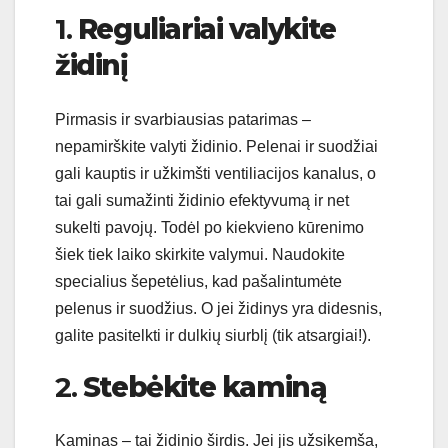
1.
Reguliariai valykite
židinį
Pirmasis ir svarbiausias patarimas –
nepamirškite valyti židinio. Pelenai ir suodžiai
gali kauptis ir užkimšti ventiliacijos kanalus, o
tai gali sumažinti židinio efektyvumą ir net
sukelti pavojų. Todėl po kiekvieno kūrenimo
šiek tiek laiko skirkite valymui. Naudokite
specialius šepetėlius, kad pašalintumėte
pelenus ir suodžius. O jei židinys yra didesnis,
galite pasitelkti ir dulkių siurblį (tik atsargiai!).
2.
Stebėkite kaminą
Kaminas – tai židinio širdis. Jei jis užsikemša,