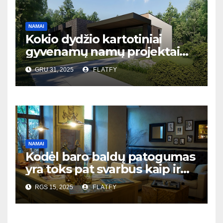
NAMAI
Kokio dydžio kartotiniai
gyvenamų namų projektai
populiariausi Lietuvoje?
GRU 31, 2025
FLATFY
NAMAI
Kodėl baro baldų patogumas
yra toks pat svarbus kaip ir
dizainas?
RGS 15, 2025
FLATFY