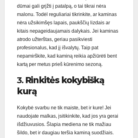
dūmai gali grįžti į patalpą, o tai tikrai nėra
malonu. Todėl reguliariai tikrinkite, ar kaminas
nėra užsikimšęs lapais, paukščių lizdais ar
kitais nepageidaujamais dalykais. Jei kaminas
atrodo užterštas, geriau pasikviesti
profesionalus, kad jį išvalytų. Taip pat
nepamirškite, kad kaminą reikia apžiūrėti bent
kartą per metus prieš kūrenimo sezoną.
3.
Rinkitės kokybišką
kurą
Kokybė svarbu ne tik maiste, bet ir kure! Jei
naudojate malkas, įsitikinkite, kad jos yra gerai
išdžiuvusios. Šlapia mediena ne tik mažiau
šildo, bet ir daugiau teršia kaminą suodžiais.