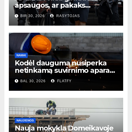
apsaugos, ar pakaks
išmaniųjų kamerų?
BIR 30, 2026
RASYTOJAS
NAMAI
Kodėl dauguma nusiperka
netinkamą suvirnimo aparatą
– ir to net nesupranta?
BAL 30, 2026
FLATFY
NAUJIENOS
Nauja mokykla Domeikavoje