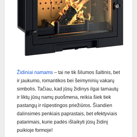
Židiniai namams
– tai ne tik šilumos šaltinis, bet
ir jaukumo, romantikos bei šeimyninių vakarų
simbolis. Tačiau, kad jūsų židinys ilgai tarnautų
ir liktų jūsų namų puošmena, reikia šiek tiek
pastangų ir rūpestingos priežiūros. Šiandien
dalinsimės penkiais paprastais, bet efektyviais
patarimais, kurie padės išlaikyti jūsų židinį
puikioje formoje!