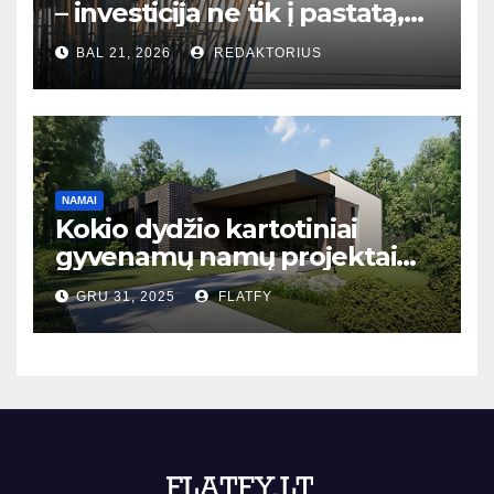
– investicija ne tik į pastatą,
bet ir į bendruomenės ateitį
BAL 21, 2026
REDAKTORIUS
NAMAI
Kokio dydžio kartotiniai
gyvenamų namų projektai
populiariausi Lietuvoje?
GRU 31, 2025
FLATFY