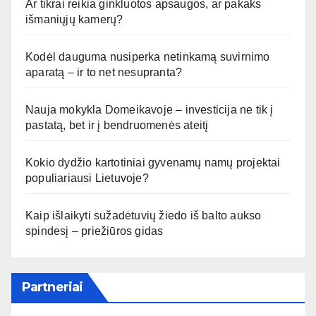
Ar tikrai reikia ginkluotos apsaugos, ar pakaks
išmaniųjų kamerų?
Kodėl dauguma nusiperka netinkamą suvirnimo
aparatą – ir to net nesupranta?
Nauja mokykla Domeikavoje – investicija ne tik į
pastatą, bet ir į bendruomenės ateitį
Kokio dydžio kartotiniai gyvenamų namų projektai
populiariausi Lietuvoje?
Kaip išlaikyti sužadėtuvių žiedo iš balto aukso
spindesį – priežiūros gidas
Partneriai