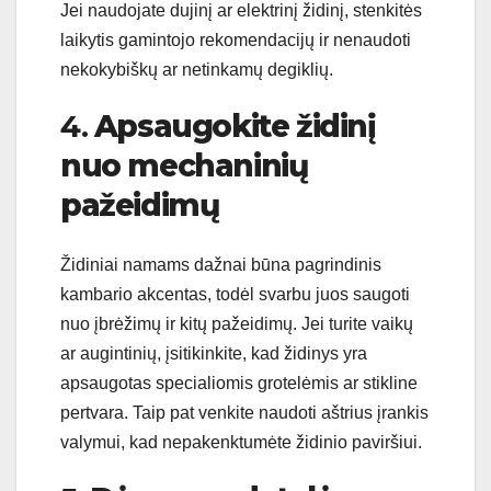
Jei naudojate dujinį ar elektrinį židinį, stenkitės
laikytis gamintojo rekomendacijų ir nenaudoti
nekokybiškų ar netinkamų degiklių.
4.
Apsaugokite židinį
nuo mechaninių
pažeidimų
Židiniai namams dažnai būna pagrindinis
kambario akcentas, todėl svarbu juos saugoti
nuo įbrėžimų ir kitų pažeidimų. Jei turite vaikų
ar augintinių, įsitikinkite, kad židinys yra
apsaugotas specialiomis grotelėmis ar stikline
pertvara. Taip pat venkite naudoti aštrius įrankis
valymui, kad nepakenktumėte židinio paviršiui.