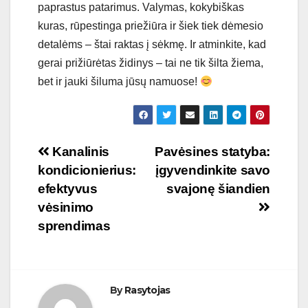
paprastus patarimus. Valymas, kokybiškas
kuras, rūpestinga priežiūra ir šiek tiek dėmesio
detalėms – štai raktas į sėkmę. Ir atminkite, kad
gerai prižiūrėtas židinys – tai ne tik šilta žiema,
bet ir jauki šiluma jūsų namuose!
Navigacija
Kanalinis
Pavėsines statyba:
kondicionierius:
įgyvendinkite savo
tarp
efektyvus
svajonę šiandien
įrašų
vėsinimo
sprendimas
By
Rasytojas