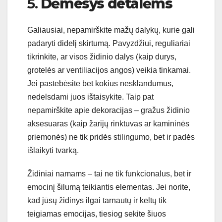
5.
Dėmesys detalėms
Galiausiai, nepamirškite mažų dalykų, kurie gali
padaryti didelį skirtumą. Pavyzdžiui, reguliariai
tikrinkite, ar visos židinio dalys (kaip durys,
grotelės ar ventiliacijos angos) veikia tinkamai.
Jei pastebėsite bet kokius nesklandumus,
nedelsdami juos ištaisykite. Taip pat
nepamirškite apie dekoracijas – gražus židinio
aksesuaras (kaip žarijų rinktuvas ar kamininės
priemonės) ne tik pridės stilingumo, bet ir padės
išlaikyti tvarką.
Židiniai namams – tai ne tik funkcionalus, bet ir
emocinį šilumą teikiantis elementas. Jei norite,
kad jūsų židinys ilgai tarnautų ir keltų tik
teigiamas emocijas, tiesiog sekite šiuos