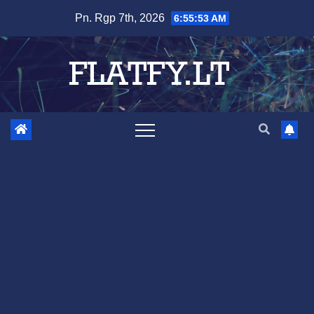
Skip
Pn. Rgp 7th, 2026
6:55:54 AM
to
content