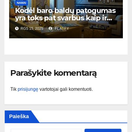
NAMAI
Kodėl baro baldų patogumas
yra toks pat svarbus kaip ir
dizainas?
RGS 15, 2025
FLATFY
Parašykite komentarą
Tik
prisijungę
vartotojai gali komentuoti.
Paieška