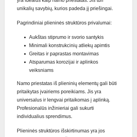
yra idealus kaip namo priestatas. Jis turi
unikalių savybių, kurios padeda jį priešingai.
Pagrindiniai plieninės struktūros privalumai:
Aukštas stiprumo ir svorio santykis
Minimali konstrukcinių atliekų apimtis
Greitas ir paprastas montavimas
Atsparumas korozijai ir aplinkos
veiksniams
Namo priestatas iš plieninių elementų gali būti
pritaikytas įvairiems poreikiams. Jis yra
universalus ir lengvai pritaikomas į aplinką.
Profesionalūs inžinieriai gali sukurti
individualius sprendimus.
Plieninės struktūros išskirtinumas yra jos