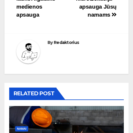
tarp
medienos
apsauga Jūsų
įrašų
apsauga
namams
By
Redaktorius
RELATED POST
NAMAI