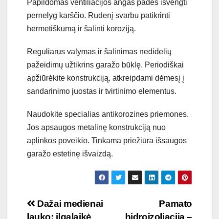
Papildomas ventiliacijos angas padės išvengti
pernelyg karščio. Rudenį svarbu patikrinti
hermetiškumą ir šalinti koroziją.
Reguliarus valymas ir šalinimas nedidelių
pažeidimų užtikrins garažo būklę. Periodiškai
apžiūrėkite konstrukciją, atkreipdami dėmesį į
sandarinimo juostas ir tvirtinimo elementus.
Naudokite specialias antikorozines priemones.
Jos apsaugos metalinę konstrukciją nuo
aplinkos poveikio. Tinkama priežiūra išsaugos
garažo estetinę išvaizdą.
Navigacija
Dažai medienai
Pamato
lauko: ilgalaikė
hidroizoliacija –