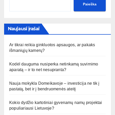
Paieška
Naujausi įrašai
Ar tikrai reikia ginkluotos apsaugos, ar pakaks
išmaniųjų kamerų?
Kodėl dauguma nusiperka netinkamą suvirnimo
aparatą – ir to net nesupranta?
Nauja mokykla Domeikavoje – investicija ne tik į
pastatą, bet ir į bendruomenės ateitį
Kokio dydžio kartotiniai gyvenamų namų projektai
populiariausi Lietuvoje?