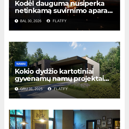
Kodėl dauguma nusiperka
netinkamą suvirnimo aparatą
– ir to net nesupranta?
BAL 30, 2026
FLATFY
NAMAI
Kokio dydžio kartotiniai
gyvenamų namų projektai
populiariausi Lietuvoje?
GRU 31, 2025
FLATFY