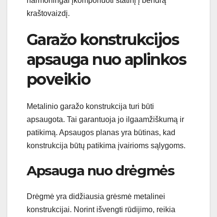
harmoningai įkomponuoti statinį į bendrą
kraštovaizdį.
Garažo konstrukcijos
apsauga nuo aplinkos
poveikio
Metalinio garažo konstrukcija turi būti
apsaugota. Tai garantuoja jo ilgaamžiškumą ir
patikimą. Apsaugos planas yra būtinas, kad
konstrukcija būtų patikima įvairioms sąlygoms.
Apsauga nuo drėgmės
Drėgmė yra didžiausia grėsmė metalinei
konstrukcijai. Norint išvengti rūdijimo, reikia