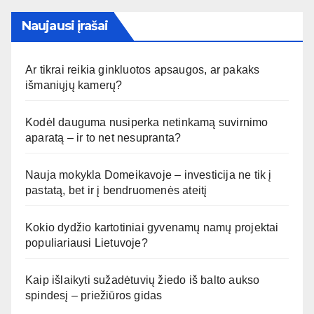
Naujausi įrašai
Ar tikrai reikia ginkluotos apsaugos, ar pakaks
išmaniųjų kamerų?
Kodėl dauguma nusiperka netinkamą suvirnimo
aparatą – ir to net nesupranta?
Nauja mokykla Domeikavoje – investicija ne tik į
pastatą, bet ir į bendruomenės ateitį
Kokio dydžio kartotiniai gyvenamų namų projektai
populiariausi Lietuvoje?
Kaip išlaikyti sužadėtuvių žiedo iš balto aukso
spindesį – priežiūros gidas