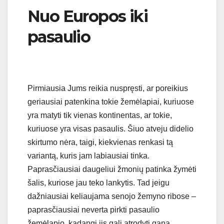
Nuo Europos iki
pasaulio
Pirmiausia Jums reikia nuspręsti, ar poreikius
geriausiai patenkina tokie žemėlapiai, kuriuose
yra matyti tik vienas kontinentas, ar tokie,
kuriuose yra visas pasaulis. Šiuo atveju didelio
skirtumo nėra, taigi, kiekvienas renkasi tą
variantą, kuris jam labiausiai tinka.
Paprasčiausiai daugeliui žmonių patinka žymėti
šalis, kuriose jau teko lankytis. Tad jeigu
dažniausiai keliaujama senojo žemyno ribose –
paprasčiausiai neverta pirkti pasaulio
žemėlapio, kadangi jis gali atrodyti gana