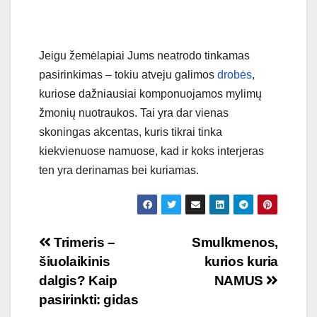
Jeigu žemėlapiai Jums neatrodo tinkamas
pasirinkimas – tokiu atveju galimos
drobės
,
kuriose dažniausiai komponuojamos mylimų
žmonių nuotraukos. Tai yra dar vienas
skoningas akcentas, kuris tikrai tinka
kiekvienuose namuose, kad ir koks interjeras
ten yra derinamas bei kuriamas.
Navigacija
Trimeris –
Smulkmenos,
šiuolaikinis
kurios kuria
tarp
dalgis? Kaip
NAMUS
įrašų
pasirinkti: gidas