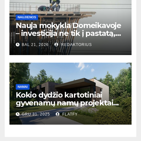
NAUJIENOS
Nauja mokykla Domeikavoje
– investicija ne tik į pastatą,
bet ir į bendruomenės ateitį
BAL 21, 2026
REDAKTORIUS
NAMAI
Kokio dydžio kartotiniai
gyvenamų namų projektai
populiariausi Lietuvoje?
GRU 31, 2025
FLATFY