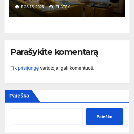
dizainas?
RGS 15, 2025
FLATFY
Parašykite komentarą
Tik
prisijungę
vartotojai gali komentuoti.
Paieška
Paieška