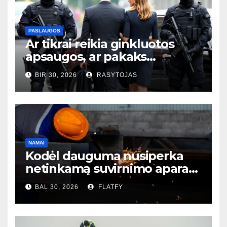
PASLAUGOS
Ar tikrai reikia ginkluotos
apsaugos, ar pakaks
išmaniųjų kamerų?
BIR 30, 2026
RASYTOJAS
NAMAI
Kodėl dauguma nusiperka
netinkamą suvirnimo aparatą
– ir to net nesupranta?
BAL 30, 2026
FLATFY