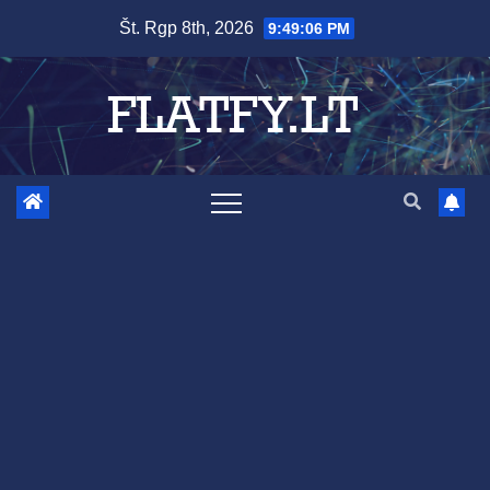
Skip
Št. Rgp 8th, 2026
9:49:07 PM
to
content