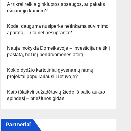
Ar tikrai reikia ginkluotos apsaugos, ar pakaks
išmaniųjų kamerų?
Kodėl dauguma nusiperka netinkamą suvirnimo
aparatą – ir to net nesupranta?
Nauja mokykla Domeikavoje – investicija ne tik į
pastatą, bet ir į bendruomenės ateitį
Kokio dydžio kartotiniai gyvenamų namų
projektai populiariausi Lietuvoje?
Kaip išlaikyti sužadėtuvių žiedo iš balto aukso
spindesį – priežiūros gidas
Partneriai