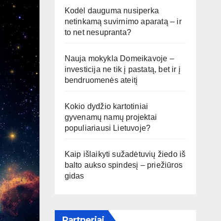
Kodėl dauguma nusiperka
netinkamą suvirnimo aparatą – ir
to net nesupranta?
Nauja mokykla Domeikavoje –
investicija ne tik į pastatą, bet ir į
bendruomenės ateitį
Kokio dydžio kartotiniai
gyvenamų namų projektai
populiariausi Lietuvoje?
Kaip išlaikyti sužadėtuvių žiedo iš
balto aukso spindesį – priežiūros
gidas
Partneriai