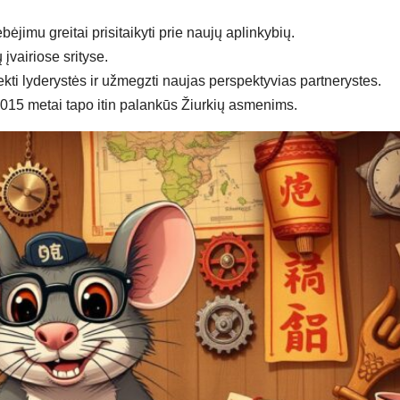
jimu greitai prisitaikyti prie naujų aplinkybių.
 įvairiose srityse.
kti lyderystės ir užmegzti naujas perspektyvias partnerystes.
015 metai tapo itin palankūs Žiurkių asmenims.