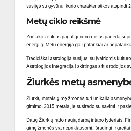
susijęs su gyvūnu, kurio charakteristikos atspindi 
Metų ciklo reikšmė
Zodiako ženklas pagal gimimo metus padeda suprast
energiją. Metų energija gali palankiai ar nepalankia
Tradiciškai astrologija susijusi su įvairiomis kultū
Astrologijos integracija į skirtingas sritis rodo jos 
Žiurkės metų asmenybės 
Žiurkių metais gimę žmonės turi unikalią asmenybę.
gimimo. 2015 metais jie susirado su savimi ir pas
Daug Žiurkių rado naują darbą ir tapo lyderiais. Fi
gimę žmonės yra nepriklausomi, išradingi ir greitai 