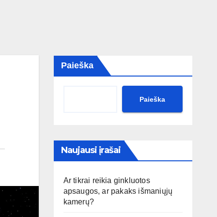
Paieška
Paieška
Naujausi įrašai
Ar tikrai reikia ginkluotos
apsaugos, ar pakaks išmaniųjų
kamerų?