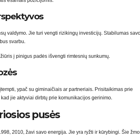
mtis esamais pozicijomis.
rspektyvos
sų valdymo. Jie turi vengti rizikingų investicijų. Stabilumas sav
 bus svarbu.
požiūris į pinigus padės išvengti rimtesnių sunkumų.
ozės
empti, ypač su giminaičiais ar partneriais. Prisitaikimas prie
 kad jie aktyviai dirbtų prie komunikacijos gerinimo.
riosios pusės
998, 2010, žavi savo energija. Jie yra ryžti ir kūrybingi. Šie žm