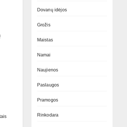
Dovanų idėjos
Grožis
ų
Maistas
Namai
Naujienos
Paslaugos
Pramogos
Rinkodara
tais