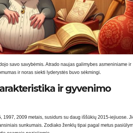
dojo savo savybėmis. Atrado naujas galimybes asmeniniame ir
komumas ir noras siekti lyderystės buvo sėkmingi.
rakteristika ir gyvenimo
 1997, 2009 metais, susidurs su daug iššūkių 2015-iejiuose. Ji
 finansiniais sunkumais. Zodiako ženklų tipai pagal metus pasiūly