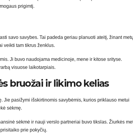
žmogaus prigimtį.
i savo savybes. Tai padeda geriau planuoti ateitį, žinant met
i veikti tam tikrus ženklus.
romis. Ji buvo naudojama medicinoje, mene ir kitose srityse.
svarbą visuose laikotarpiais.
bruožai ir likimo kelias
 Jie pasižymi išskirtinomis savybėmis, kurios priklauso metui
iekė sėkmę.
nansinė sėkmė ir nauji verslo partneriai buvo tikslas. Žiurkės me
prisitaiko prie pokyčių.