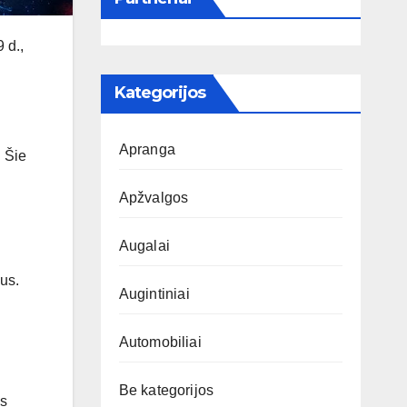
 d.,
Kategorijos
Apranga
. Šie
Apžvalgos
Augalai
us.
Augintiniai
Automobiliai
Be kategorijos
as