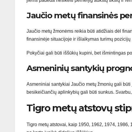
jiems padeda nesikelti pernelyg aukštų tikslų ir re
Jaučio metų finansinės pe
Jaučio metų žmonėms reikia būti atidžiais dėl finan
finansinėje situacijoje ir išlaikymas turimų pozicijų
Pokyčiai gali būti iššūkių kupini, bet išmintingas 
Asmeninių santykių progn
Asmeniniai santykiai Jaučio metų žmonių gali būti įt
besikeičiančių aplinkybių gali būti sunkus. Svarbu,
Tigro metų atstovų stip
Tigro metų atstovai, kaip 1950, 1962, 1974, 1986, 1