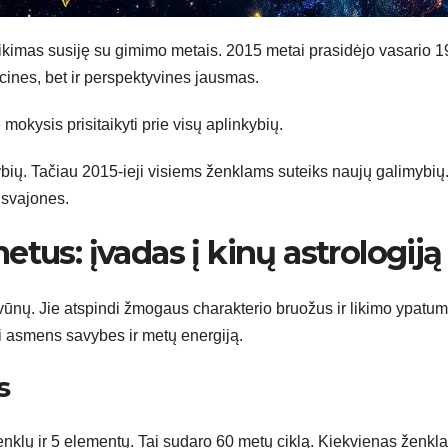
kimas susiję su gimimo metais. 2015 metai prasidėjo vasario 19
cines, bet ir perspektyvines jausmas.
mokysis prisitaikyti prie visų aplinkybių.
bių. Tačiau 2015-ieji visiems ženklams suteiks naujų galimybių
i svajones.
tus: įvadas į kinų astrologiją
yvūnų. Jie atspindi žmogaus charakterio bruožus ir likimo ypatum
ti asmens savybes ir metų energiją.
s
enklų ir 5 elementų. Tai sudaro 60 metų ciklą. Kiekvienas ženkl