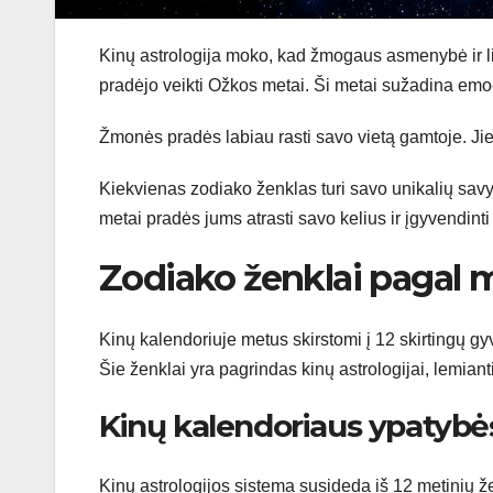
Kinų astrologija moko, kad žmogaus asmenybė ir li
pradėjo veikti Ožkos metai. Ši metai sužadina emo
Žmonės pradės labiau rasti savo vietą gamtoje. Jie 
Kiekvienas zodiako ženklas turi savo unikalių savy
metai pradės jums atrasti savo kelius ir įgyvendint
Zodiako ženklai pagal me
Kinų kalendoriuje metus skirstomi į 12 skirtingų g
Šie ženklai yra pagrindas kinų astrologijai, lemian
Kinų kalendoriaus ypatybė
Kinų astrologijos sistema susideda iš 12 metinių ž