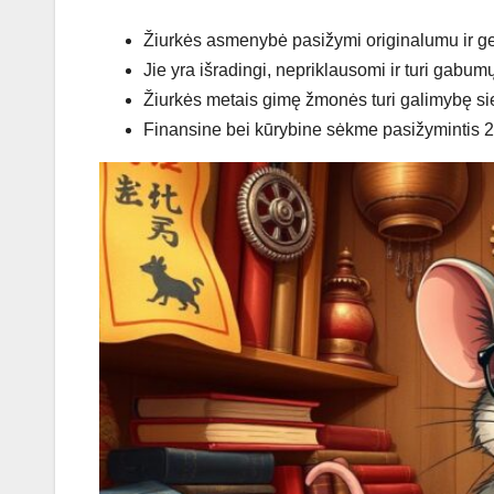
Žiurkės asmenybė pasižymi originalumu ir gebė
Jie yra išradingi, nepriklausomi ir turi gabumų
Žiurkės metais gimę žmonės turi galimybę sie
Finansine bei kūrybine sėkme pasižymintis 2