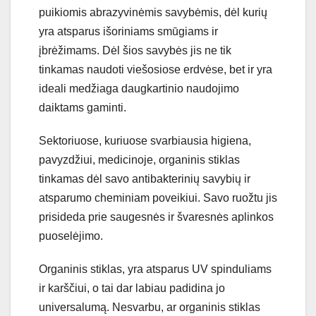
puikiomis abrazyvinėmis savybėmis, dėl kurių
yra atsparus išoriniams smūgiams ir
įbrėžimams. Dėl šios savybės jis ne tik
tinkamas naudoti viešosiose erdvėse, bet ir yra
ideali medžiaga daugkartinio naudojimo
daiktams gaminti.
Sektoriuose, kuriuose svarbiausia higiena,
pavyzdžiui, medicinoje, organinis stiklas
tinkamas dėl savo antibakterinių savybių ir
atsparumo cheminiam poveikiui. Savo ruožtu jis
prisideda prie saugesnės ir švaresnės aplinkos
puoselėjimo.
Organinis stiklas, yra atsparus UV spinduliams
ir karščiui, o tai dar labiau padidina jo
universalumą. Nesvarbu, ar organinis stiklas