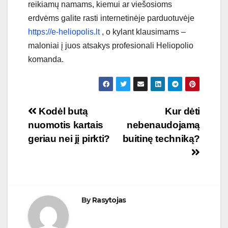
reikiamų namams, kiemui ar viešosioms
erdvėms galite rasti internetinėje parduotuvėje
https://e-heliopolis.lt
, o kylant klausimams –
maloniai į juos atsakys profesionali Heliopolio
komanda.
Navigacija
Kodėl butą
Kur dėti
nuomotis kartais
nebenaudojamą
tarp
geriau nei jį pirkti?
buitinę techniką?
įrašų
By
Rasytojas