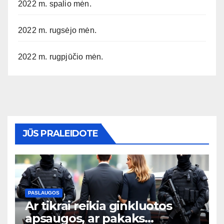
2022 m. spalio mėn.
2022 m. rugsėjo mėn.
2022 m. rugpjūčio mėn.
JŪS PRALEIDOTE
PASLAUGOS
Ar tikrai reikia ginkluotos
apsaugos, ar pakaks