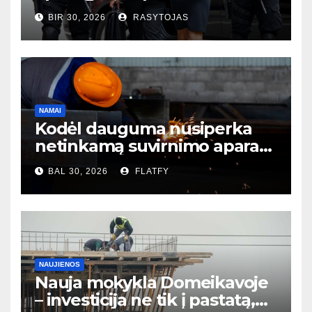
išmaniųjų kamerų?
BIR 30, 2026
RASYTOJAS
NAMAI
Kodėl dauguma nusiperka
netinkamą suvirnimo aparatą
– ir to net nesupranta?
BAL 30, 2026
FLATFY
NAUJIENOS
Nauja mokykla Domeikavoje
– investicija ne tik į pastatą,