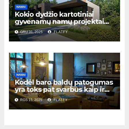
NAMAI
Kokio dydžio kartotiniai
gyvenamų namų projektai
populiariausi Lietuvoje?
GRU 31, 2025
FLATFY
NAMAI
Kodėl baro baldų patogumas
yra toks pat svarbus kaip ir
dizainas?
RGS 15, 2025
FLATFY