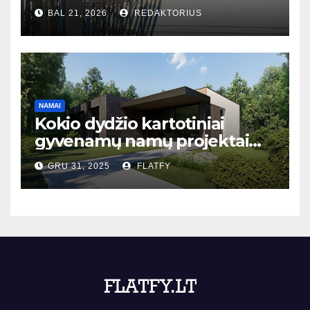
bet ir į bendruomenės ateitį
BAL 21, 2026
REDAKTORIUS
NAMAI
Kokio dydžio kartotiniai
gyvenamų namų projektai
populiariausi Lietuvoje?
GRU 31, 2025
FLATFY