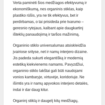
Verta paminėti šios medžiagos efektyvumą ir
ekonomiškumą, nes organinis stiklas, kaip
plastiko rūšis, yra ne tik efektyvus, bet ir
perdirbamas, o tai prisideda prie tvarumo –
geresnio rytojaus, kalbant apie daugkartinį
išteklių panaudojimą ir taršos mažinimą.
Organinio stiklo universalumas atsiskleidžia
įvairiose srityse, net ir namų interjero dizaine.
Jis padeda sukurti elegantišką ir modernią
estetiką kiekvienems namams. Pavyzdžiui,
organinio stiklo lakštai gali būti naudojami
vonios kambaryje, virtuvėje, koridoriuje. Ne
išimtis yra ir namų apyvokos interjero detalės,
indai ir dar daug kitur.
Organinį stiklą ir daugelį kitų medžiagų,