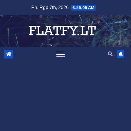
Skip
Pn. Rgp 7th, 2026
6:55:06 AM
to
content