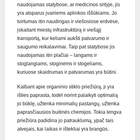
naudojamas statybose, ar medicinos srityje, jis
yra atsparus įvairiems aplinkos iššūkiams. Jo
tvirtumas itin naudingas ir viešosiose erdvėse,
įskaitant miestų infrastruktūrą ir viešąjį
transportą, kur keliami aukšti patvarumo ir
saugumo reikalavimai. Taip pat statybose jis
naudojamas itin plačiai – langams ir
stoglangiams, stoginėms ir stogeliams,
kuriuose skaidrumas ir patvarumas yra būtini.
Kalbant apie organinio stiklo priežiūrą, ji yra
išties paprasta, todėl norint palaikyti optimalią
jo būklę, užtenka minimalių pastangų, užtenka
paprasčiausios buitinės chemijos. Tokia lengva
priežiūra padidina jo patrauklumą, ypač tais
atvejais, kai laikas ir ištekliai yra brangūs.