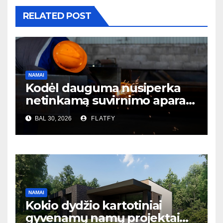
RELATED POST
NAMAI
Kodėl dauguma nusiperka
netinkamą suvirnimo aparatą
– ir to net nesupranta?
BAL 30, 2026
FLATFY
NAMAI
Kokio dydžio kartotiniai
gyvenamų namų projektai