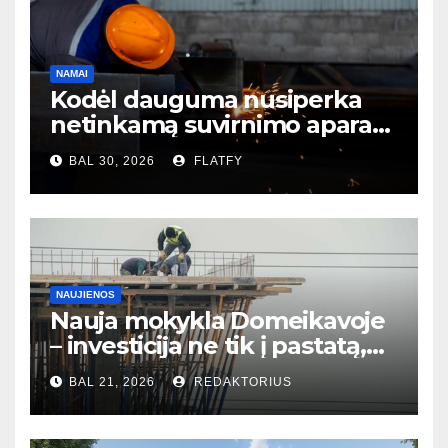
NAMAI
Kodėl dauguma nusiperka
netinkamą suvirnimo aparatą
– ir to net nesupranta?
BAL 30, 2026
FLATFY
NAUJIENOS
Nauja mokykla Domeikavoje
– investicija ne tik į pastatą,
bet ir į bendruomenės ateitį
BAL 21, 2026
REDAKTORIUS