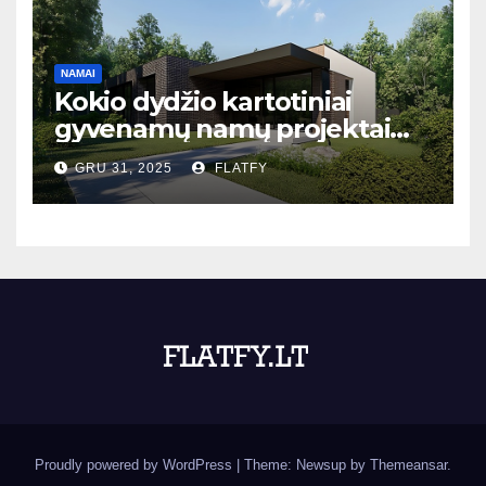
NAMAI
Kokio dydžio kartotiniai
gyvenamų namų projektai
populiariausi Lietuvoje?
GRU 31, 2025
FLATFY
Proudly powered by WordPress
|
Theme: Newsup by
Themeansar
.