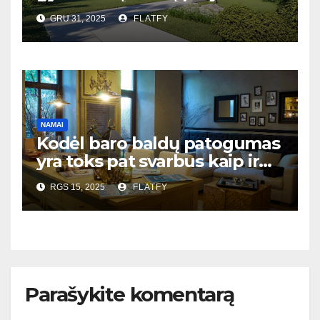
populiariausi Lietuvoje?
GRU 31, 2025
FLATFY
NAMAI
Kodėl baro baldų patogumas
yra toks pat svarbus kaip ir
dizainas?
RGS 15, 2025
FLATFY
Parašykite komentarą