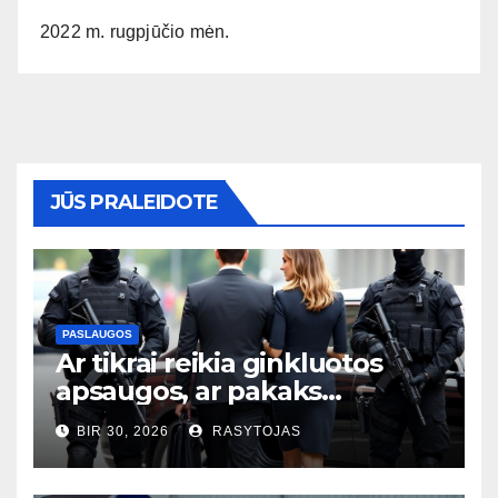
2022 m. rugpjūčio mėn.
JŪS PRALEIDOTE
PASLAUGOS
Ar tikrai reikia ginkluotos
apsaugos, ar pakaks
išmaniųjų kamerų?
BIR 30, 2026
RASYTOJAS