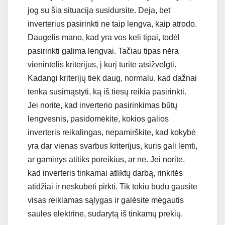
jog su šia situacija susidursite. Deja, bet
inverterius pasirinkti ne taip lengva, kaip atrodo.
Daugelis mano, kad yra vos keli tipai, todėl
pasirinkti galima lengvai. Tačiau tipas nėra
vienintelis kriterijus, į kurį turite atsižvelgti.
Kadangi kriterijų tiek daug, normalu, kad dažnai
tenka susimąstyti, ką iš tiesų reikia pasirinkti.
Jei norite, kad inverterio pasirinkimas būtų
lengvesnis, pasidomėkite, kokios galios
inverteris reikalingas, nepamirškite, kad kokybė
yra dar vienas svarbus kriterijus, kuris gali lemti,
ar gaminys atitiks poreikius, ar ne. Jei norite,
kad inverteris tinkamai atliktų darbą, rinkitės
atidžiai ir neskubėti pirkti. Tik tokiu būdu gausite
visas reikiamas sąlygas ir galėsite mėgautis
saulės elektrine, sudarytą iš tinkamų prekių.