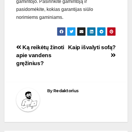
gamintojo. Pasirinkite gamintoją ir
pasidomėkite, kokias garantijas siūlo
norimiems gaminiams.
Navigacija
Ką reikėtų žinoti
Kaip išvalyti sofą?
apie vandens
tarp
gręžinius?
įrašų
By
Redaktorius