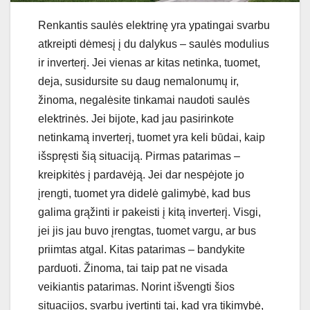
Renkantis saulės elektrinę yra ypatingai svarbu
atkreipti dėmesį į du dalykus – saulės modulius
ir inverterį. Jei vienas ar kitas netinka, tuomet,
deja, susidursite su daug nemalonumų ir,
žinoma, negalėsite tinkamai naudoti saulės
elektrinės. Jei bijote, kad jau pasirinkote
netinkamą inverterį, tuomet yra keli būdai, kaip
išspręsti šią situaciją. Pirmas patarimas –
kreipkitės į pardavėją. Jei dar nespėjote jo
įrengti, tuomet yra didelė galimybė, kad bus
galima grąžinti ir pakeisti į kitą inverterį. Visgi,
jei jis jau buvo įrengtas, tuomet vargu, ar bus
priimtas atgal. Kitas patarimas – bandykite
parduoti. Žinoma, tai taip pat ne visada
veikiantis patarimas. Norint išvengti šios
situacijos, svarbu įvertinti tai, kad yra tikimybė,