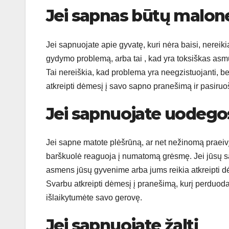
Jei sapnas būtų malon
Jei sapnuojate apie gyvatę, kuri nėra baisi, nereikia
gydymo problemą, arba tai , kad yra toksiškas asmuo
Tai nereiškia, kad problema yra neegzistuojanti, be
atkreipti dėmesį į savo sapno pranešimą ir pasiruo
Jei sapnuojate uodego
Jei sapne matote plėšrūną, ar net nežinomą praeiv
barškuolė reaguoja į numatomą grėsmę. Jei jūsų sa
asmens jūsų gyvenime arba jums reikia atkreipti dė
Svarbu atkreipti dėmesį į pranešimą, kurį perduoda
išlaikytumėte savo gerovę.
Jei sapnuojate žaltį