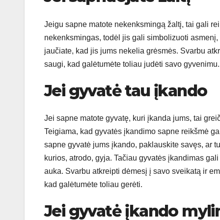
Jeigu sapne matote nekenksmingą žaltį, tai gali reik
nekenksmingas, todėl jis gali simbolizuoti asmenį, 
jaučiate, kad jis jums nekelia grėsmės. Svarbu atkr
saugi, kad galėtumėte toliau judėti savo gyvenimu.
Jei gyvatė tau įkando
Jei sapne matote gyvatę, kuri įkanda jums, tai greič
Teigiama, kad gyvatės įkandimo sapne reikšmė gali 
sapne gyvatė jums įkando, paklauskite savęs, ar tu
kurios, atrodo, gyja. Tačiau gyvatės įkandimas gali 
auka. Svarbu atkreipti dėmesį į savo sveikatą ir emoc
kad galėtumėte toliau gerėti.
Jei gyvatė įkando my