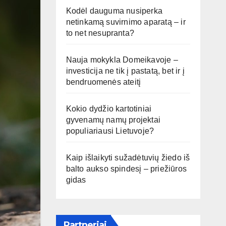
Kodėl dauguma nusiperka
netinkamą suvirnimo aparatą – ir
to net nesupranta?
Nauja mokykla Domeikavoje –
investicija ne tik į pastatą, bet ir į
bendruomenės ateitį
Kokio dydžio kartotiniai
gyvenamų namų projektai
populiariausi Lietuvoje?
Kaip išlaikyti sužadėtuvių žiedo iš
balto aukso spindesį – priežiūros
gidas
Partneriai