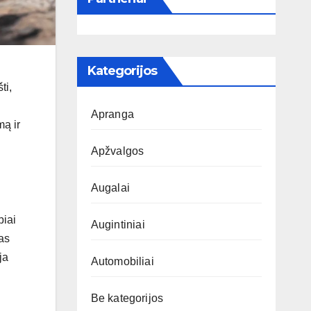
Kategorijos
ti,
Apranga
mą ir
Apžvalgos
Augalai
biai
Augintiniai
as
ja
Automobiliai
Be kategorijos