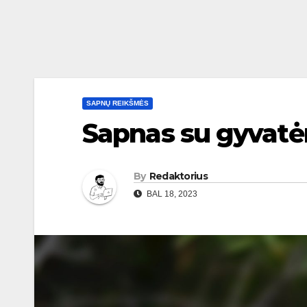
SAPNŲ REIKŠMĖS
Sapnas su gyvatėm
By
Redaktorius
BAL 18, 2023