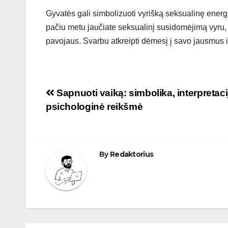
Gyvatės gali simbolizuoti vyrišką seksualinę energij
pačiu metu jaučiate seksualinį susidomėjimą vyru, 
pavojaus. Svarbu atkreipti dėmesį į savo jausmus ir
Navigacija
Sapnuoti vaiką: simbolika, interpretacij
psichologinė reikšmė
tarp
įrašų
By
Redaktorius