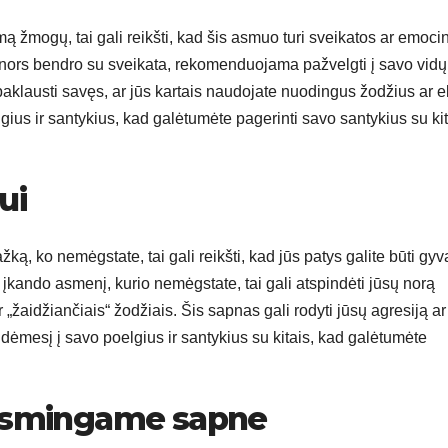
 žmogų, tai gali reikšti, kad šis asmuo turi sveikatos ar emoci
ą nors bendro su sveikata, rekomenduojama pažvelgti į savo vidų 
e paklausti savęs, ar jūs kartais naudojate nuodingus žodžius ar e
ius ir santykius, kad galėtumėte pagerinti savo santykius su kit
ui
ą, ko nemėgstate, tai gali reikšti, kad jūs patys galite būti gyv
kando asmenį, kurio nemėgstate, tai gali atspindėti jūsų norą
„žaidžiančiais“ žodžiais. Šis sapnas gali rodyti jūsų agresiją ar
 dėmesį į savo poelgius ir santykius su kitais, kad galėtumėte
ausmingame sapne