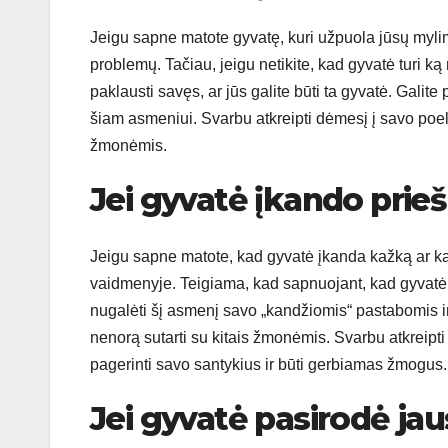
Jeigu sapne matote gyvatę, kuri užpuola jūsų mylimą
problemų. Tačiau, jeigu netikite, kad gyvatė turi k
paklausti savęs, ar jūs galite būti ta gyvatė. Galit
šiam asmeniui. Svarbu atkreipti dėmesį į savo poelg
žmonėmis.
Jei gyvatė įkando prieš
Jeigu sapne matote, kad gyvatė įkanda kažką ar kažk
vaidmenyje. Teigiama, kad sapnuojant, kad gyvatė į
nugalėti šį asmenį savo „kandžiomis“ pastabomis ir 
nenorą sutarti su kitais žmonėmis. Svarbu atkreipti
pagerinti savo santykius ir būti gerbiamas žmogus.
Jei gyvatė pasirodė j