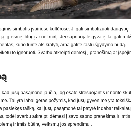
ginis simbolis įvairiose kultūrose. Ji gali simbolizuoti daugybę
 grėsmę, blogį ar net mirtį. Jei sapnuojate gyvatę, tai gali reikš
tas, kurio turite atsikratyti, arba galite rasti išgydymo būdą.
ėtų to ignoruoti. Svarbu atkreipti dėmesį į pranešimą ar įspėji
bą
, kad jūsų pasąmonė jaučia, jog esate stresuojantis ir norite sku
nime. Tai yra labai geras požymis, kad jūsų gyvenime yra toksišk
a pasiekęs tašką, kai jūsų pasąmonė tai patyrė ir dabar reikalau
s, todėl svarbu atkreipti dėmesį į savo sapno pranešimą ir imtis
blemą ir imtis būtinų veiksmų jos sprendimui.