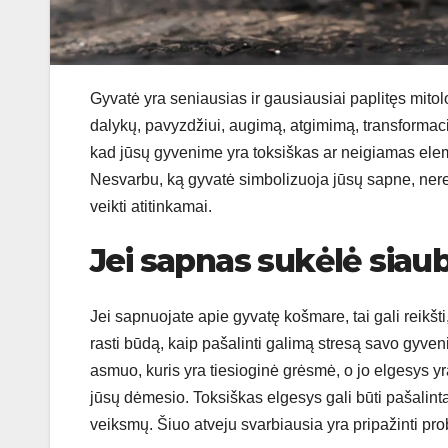
Gyvatė yra seniausias ir gausiausiai paplitęs mitolo
dalykų, pavyzdžiui, augimą, atgimimą, transformaciją,
kad jūsų gyvenime yra toksiškas ar neigiamas elemen
Nesvarbu, ką gyvatė simbolizuoja jūsų sapne, nereik
veikti atitinkamai.
Jei sapnas sukėlė siau
Jei sapnuojate apie gyvatę košmare, tai gali reikšti
rasti būdą, kaip pašalinti galimą stresą savo gyve
asmuo, kuris yra tiesioginė grėsmė, o jo elgesys yr
jūsų dėmesio. Toksiškas elgesys gali būti pašalinta
veiksmų. Šiuo atveju svarbiausia yra pripažinti pro