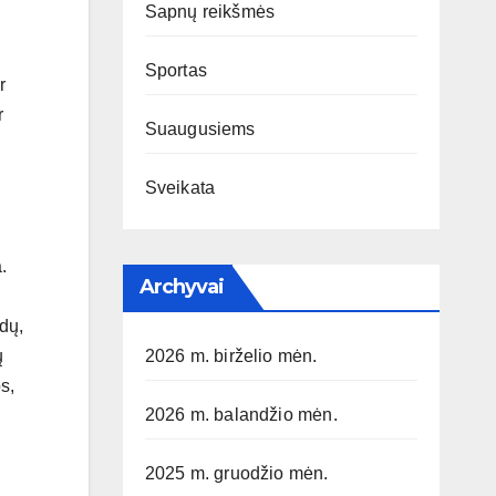
Sapnų reikšmės
Sportas
r
r
Suaugusiems
Sveikata
.
Archyvai
dų,
ų
2026 m. birželio mėn.
s,
2026 m. balandžio mėn.
2025 m. gruodžio mėn.