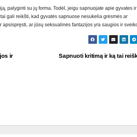
ą, palyginti su jų forma. Todėl, jeigu sapnuojate apie gyvates ir
tai gali reikšti, kad gyvatės sapnuose nesukelia grėsmės ar
 apsispręsti, ar jūsų seksualinės fantazijos yra saugios ir sveik
os ir
Sapnuoti kritimą ir ką tai reiš