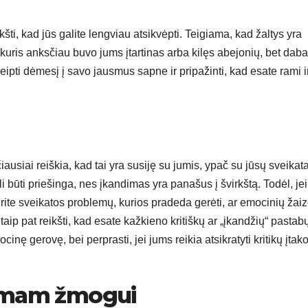
šti, kad jūs galite lengviau atsikvėpti. Teigiama, kad žaltys yra
kuris anksčiau buvo jums įtartinas arba kilęs abejonių, bet daba
eipti dėmesį į savo jausmus sapne ir pripažinti, kad esate rami i
iausiai reiškia, kad tai yra susiję su jumis, ypač su jūsų sveikata
būti priešinga, nes įkandimas yra panašus į švirkštą. Todėl, jei
rite sveikatos problemų, kurios pradeda gerėti, ar emocinių žaiz
taip pat reikšti, kad esate kažkieno kritiškų ar „įkandžių“ pastab
inę gerovę, bei perprasti, jei jums reikia atsikratyti kritikų įtako
limam žmogui