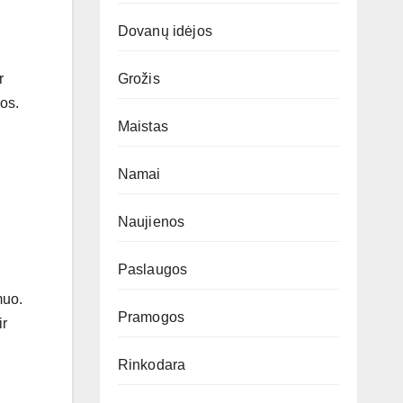
Dovanų idėjos
r
Grožis
os.
Maistas
Namai
Naujienos
Paslaugos
muo.
Pramogos
ir
Rinkodara