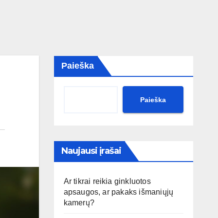
Paieška
Paieška
Naujausi įrašai
Ar tikrai reikia ginkluotos
apsaugos, ar pakaks išmaniųjų
kamerų?