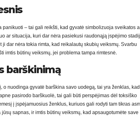
esnis
 panikuoti – tai gali reikšti, kad gyvatė simbolizuoja sveikatos a
 ar situacija, kuri dar nėra pasiekusi raudonąją įspėjimo stadij
t ji dar nėra tokia rimta, kad reikalautų skubių veiksmų. Svarbu
šti imtis būtinų veiksmų, jei problema tampa rimtesnė.
s barškinimą
į, o nuodinga gyvatė barškina savo uodegą, tai yra ženklas, kad
pne pasirodo barškuolė, tai gali būti perspėjimas dėl toksiško
mesį į įspėjamuosius ženklus, kuriuos gali rodyti tam tikras as
 jūsų sapnas, ir imtis būtinų veiksmų, kad apsaugotumėte save 