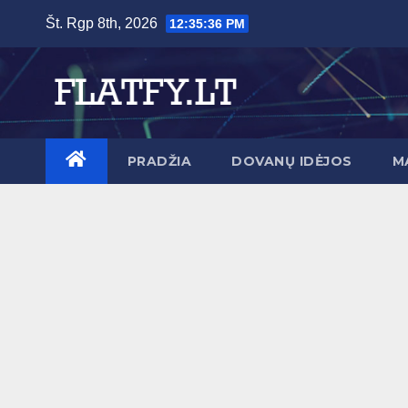
Skip
Št. Rgp 8th, 2026
12:35:37 PM
to
content
PRADŽIA
DOVANŲ IDĖJOS
M