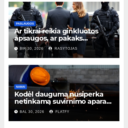
PASLAUGOS
Ar tikrai reikia ginkluotos
apsaugos, ar pakaks
išmaniųjų kamerų?
BIR 30, 2026
RASYTOJAS
NAMAI
Kodėl dauguma nusiperka
netinkamą suvirnimo aparatą
– ir to net nesupranta?
BAL 30, 2026
FLATFY