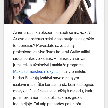
Ar jums patinka eksperimentuoti su makiažu?
Ar esate apsėstas sekti visas naujausias grožio
tendencijas? Paverskite savo aistrą
profesionalios visažistas karjera! Galite atlikti
šiuos penkis veiksmus. Pirmasis variantas,
jums reikia užsirašyti į makiažo programą.
Makiažo meistrės mokymai
– tai vienintelis
būdas iš tikrųjų įvaldyti savo amatą yra
išsilavinimas. Štai kur atsiranda kosmetologijos
mokykla! Jūs išmoksite įgūdžių ir metodų, kurių
jums reikia norint pasiekti sėkmės grožio
industrijoje. Tai taip pat padės pasiruošti