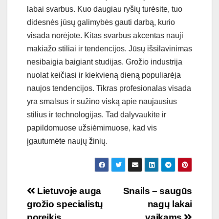
labai svarbus. Kuo daugiau ryšių turėsite, tuo
didesnės jūsų galimybės gauti darbą, kurio
visada norėjote. Kitas svarbus akcentas nauji
makiažo stiliai ir tendencijos. Jūsų išsilavinimas
nesibaigia baigiant studijas. Grožio industrija
nuolat keičiasi ir kiekvieną dieną populiarėja
naujos tendencijos. Tikras profesionalas visada
yra smalsus ir sužino viską apie naujausius
stilius ir technologijas. Tad dalyvaukite ir
papildomuose užsiėmimuose, kad vis
įgautumėte naujų žinių.
Navigacija
Lietuvoje auga
Snails – saugūs
grožio specialistų
nagų lakai
tarp
poreikis
vaikams