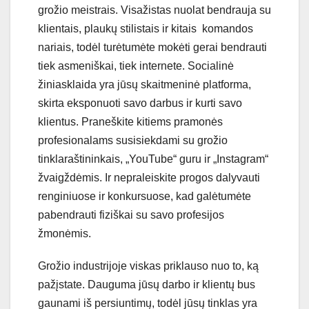
grožio meistrais. Visažistas nuolat bendrauja su
klientais, plaukų stilistais ir kitais komandos
nariais, todėl turėtumėte mokėti gerai bendrauti
tiek asmeniškai, tiek internete. Socialinė
žiniasklaida yra jūsų skaitmeninė platforma,
skirta eksponuoti savo darbus ir kurti savo
klientus. Praneškite kitiems pramonės
profesionalams susisiekdami su grožio
tinklaraštininkais, „YouTube“ guru ir „Instagram“
žvaigždėmis. Ir nepraleiskite progos dalyvauti
renginiuose ir konkursuose, kad galėtumėte
pabendrauti fiziškai su savo profesijos
žmonėmis.
Grožio industrijoje viskas priklauso nuo to, ką
pažįstate. Dauguma jūsų darbo ir klientų bus
gaunami iš persiuntimų, todėl jūsų tinklas yra