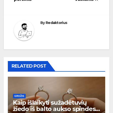
įrašų
By
Redaktorius
RELATED POST
GROŽIS
Kaip išlaikyti sužadėtuvių
žiedo iš balto aukso spindesį