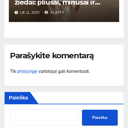
žiedai: pliusai, minusai ir
kaina
LIE 11, 2025
FLATFY
Parašykite komentarą
Tik
prisijungę
vartotojai gali komentuoti.
Paieška
Paieška