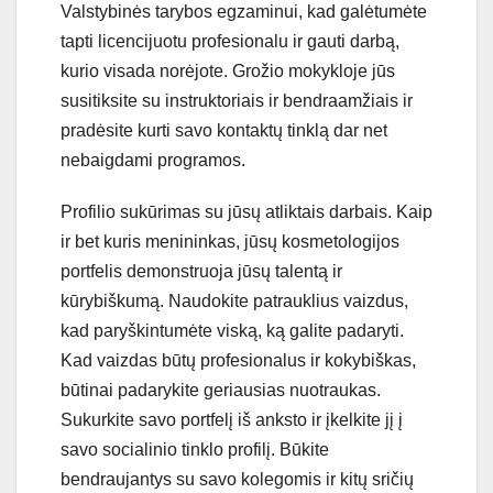
Valstybinės tarybos egzaminui, kad galėtumėte
tapti licencijuotu profesionalu ir gauti darbą,
kurio visada norėjote. Grožio mokykloje jūs
susitiksite su instruktoriais ir bendraamžiais ir
pradėsite kurti savo kontaktų tinklą dar net
nebaigdami programos.
Profilio sukūrimas su jūsų atliktais darbais. Kaip
ir bet kuris menininkas, jūsų kosmetologijos
portfelis demonstruoja jūsų talentą ir
kūrybiškumą. Naudokite patrauklius vaizdus, ​​​​
kad paryškintumėte viską, ką galite padaryti.
Kad vaizdas būtų profesionalus ir kokybiškas,
būtinai padarykite geriausias nuotraukas.
Sukurkite savo portfelį iš anksto ir įkelkite jį į
savo socialinio tinklo profilį. Būkite
bendraujantys su savo kolegomis ir kitų sričių