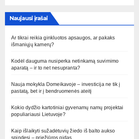
Naujausi įrašai
Ar tikrai reikia ginkluotos apsaugos, ar pakaks
išmaniųjų kamerų?
Kodėl dauguma nusiperka netinkamą suvirnimo
aparatą – ir to net nesupranta?
Nauja mokykla Domeikavoje – investicija ne tik į
pastatą, bet ir į bendruomenės ateitį
Kokio dydžio kartotiniai gyvenamų namų projektai
populiariausi Lietuvoje?
Kaip išlaikyti sužadėtuvių žiedo iš balto aukso
spindesį – priežiūros gidas