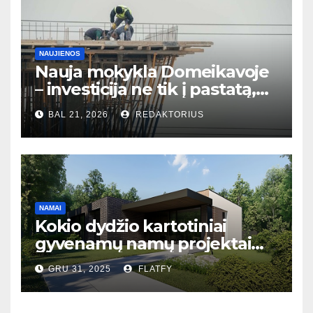
NAUJIENOS
Nauja mokykla Domeikavoje
– investicija ne tik į pastatą,
bet ir į bendruomenės ateitį
BAL 21, 2026
REDAKTORIUS
NAMAI
Kokio dydžio kartotiniai
gyvenamų namų projektai
populiariausi Lietuvoje?
GRU 31, 2025
FLATFY