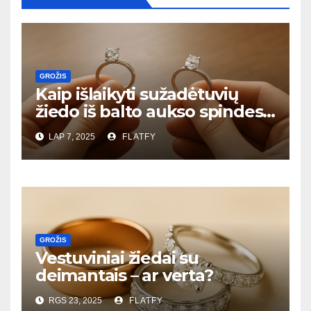
GROŽIS
Kaip išlaikyti sužadėtuvių
žiedo iš balto aukso spindesį
– priežiūros gidas
LAP 7, 2025
FLATFY
GROŽIS
Vestuviniai žiedai su
deimantais – ar verta?
RGS 23, 2025
FLATFY