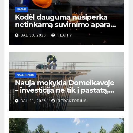
NAMAI
Kodėl dauguma nusiperka
netinkamą suvirnimo aparatą
– ir to net nesupranta?
BAL 30, 2026
FLATFY
NAUJIENOS
Nauja mokykla Domeikavoje
– investicija ne tik į pastatą,
bet ir į bendruomenės ateitį
BAL 21, 2026
REDAKTORIUS