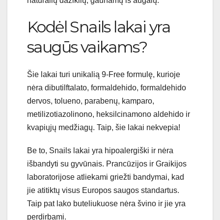
natūralių dažiklių, gaunamų iš augalų.
Kodėl Snails lakai yra
saugūs vaikams?
Šie lakai turi unikalią 9-Free formulę, kurioje
nėra dibutilftalato, formaldehido, formaldehido
dervos, tolueno, parabenų, kamparo,
metilizotiazolinono, heksilcinamono aldehido ir
kvapiųjų medžiagų. Taip, šie lakai nekvepia!
Be to, Snails lakai yra hipoalergiški ir nėra
išbandyti su gyvūnais. Prancūzijos ir Graikijos
laboratorijose atliekami griežti bandymai, kad
jie atitiktų visus Europos saugos standartus.
Taip pat lako buteliukuose nėra švino ir jie yra
perdirbami.