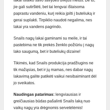
lakai išlaiko savo savybes dvejus metus. Be to,
jie gali sutirštėti, bet tai lengvai ištaisoma
paprastu vandeniu, kurį reikia įpilti į buteliuką ir
gerai suplakti. Tirpiklio naudoti negalima, nes
lakai yra vandens pagrindo.
Snails nagų lakai gaminami su meile, ir tai
pastebima ne tik prekės ženklo požiūriu į nagų
lako saugumą, bet ir buteliukų dizaine!
Tikimės, kad Snails produkcija pradžiugins ne
tik mažąsias, bet ir jų mamas, nes dabar nagų
lakavimą galite patikėti vaikui nesibaiminant dėl
​​jo sveikatos.
Naudingas patarimas:
lengviausias ir
greičiausias būdas pašalinti Snails laką nuo
vaikų nagų yra drėgnomis servetėlėmis!