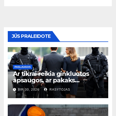
JŪS PRALEIDOTE
PASLAUGOS
Ar tikrai reikia ginkluotos
apsaugos, ar pakaks
išmaniųjų kamerų?
BIR 30, 2026
RASYTOJAS