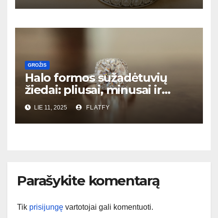
GROŽIS
Halo formos sužadėtuvių
žiedai: pliusai, minusai ir
kaina
LIE 11, 2025
FLATFY
Parašykite komentarą
Tik
prisijungę
vartotojai gali komentuoti.