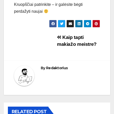
Kruopščiai patrinkite – ir galėsite bėgti
perdažyti naujai
Navigacija
Kaip tapti
makiažo meistre?
tarp
įrašų
By
Redaktorius
RELATED POST