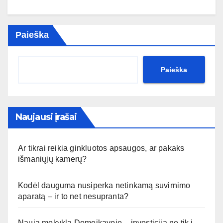
Paieška
Paieška
Naujausi įrašai
Ar tikrai reikia ginkluotos apsaugos, ar pakaks
išmaniųjų kamerų?
Kodėl dauguma nusiperka netinkamą suvirnimo
aparatą – ir to net nesupranta?
Nauja mokykla Domeikavoje – investicija ne tik į