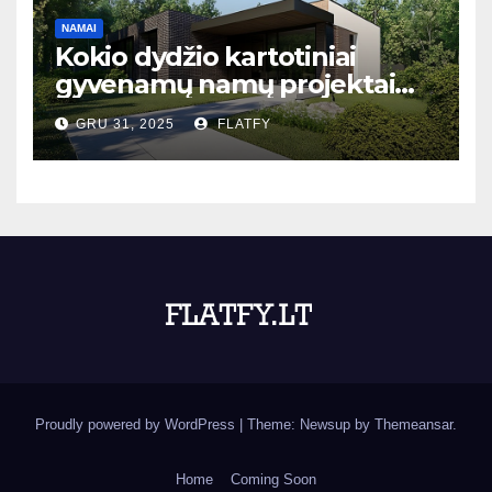
NAMAI
Kokio dydžio kartotiniai
gyvenamų namų projektai
populiariausi Lietuvoje?
GRU 31, 2025
FLATFY
Proudly powered by WordPress
|
Theme: Newsup by
Themeansar
.
Home
Coming Soon