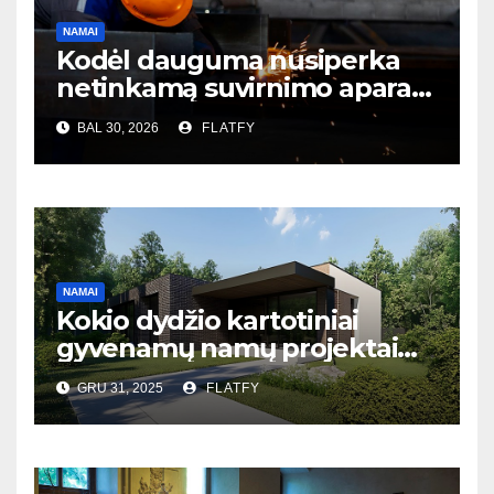
NAMAI
Kodėl dauguma nusiperka
netinkamą suvirnimo aparatą
– ir to net nesupranta?
BAL 30, 2026
FLATFY
NAMAI
Kokio dydžio kartotiniai
gyvenamų namų projektai
populiariausi Lietuvoje?
GRU 31, 2025
FLATFY