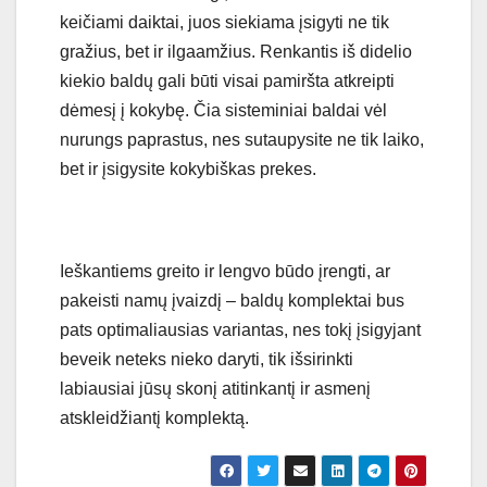
keičiami daiktai, juos siekiama įsigyti ne tik
gražius, bet ir ilgaamžius. Renkantis iš didelio
kiekio baldų gali būti visai pamiršta atkreipti
dėmesį į kokybę. Čia sisteminiai baldai vėl
nurungs paprastus, nes sutaupysite ne tik laiko,
bet ir įsigysite kokybiškas prekes.
Ieškantiems greito ir lengvo būdo įrengti, ar
pakeisti namų įvaizdį – baldų komplektai bus
pats optimaliausias variantas, nes tokį įsigyjant
beveik neteks nieko daryti, tik išsirinkti
labiausiai jūsų skonį atitinkantį ir asmenį
atskleidžiantį komplektą.