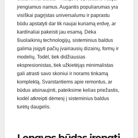
įrengiamus namus. Augantis populiarumas yra
visiškai pagrįstas universalumu ir paprastu
būdu apstatyti dar tik naujai kuriamą erdvę, ar
kardinaliai pakeisti jau esamą. Dėka
šiuolaikinių technologijų, sisteminius baldus
galima įsigyti pačių įvairiausių dizainų, formų ir
modelių. Todėl, tiek didžiausias
ekspresionistas, tiek užkietėjąs minimalistas
gali atrasti savo skoniui ir norams tinkamą
komplektą. Svarstantiems apie remontus, ar
būdus atsinaujinti, pateiksime kelias priežastis,
kodėl atkreipti dėmesį į sisteminius baldus
turėtų daugelis.
Lengvas būdas įrengti