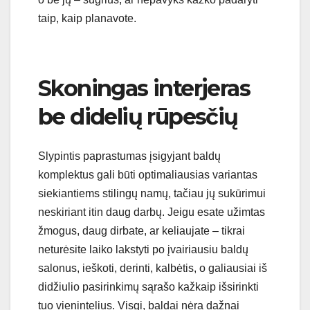
taip, kaip planavote.
Skoningas interjeras
be didelių rūpesčių
Slypintis paprastumas įsigyjant baldų
komplektus gali būti optimaliausias variantas
siekiantiems stilingų namų, tačiau jų sukūrimui
neskiriant itin daug darbų. Jeigu esate užimtas
žmogus, daug dirbate, ar keliaujate – tikrai
neturėsite laiko lakstyti po įvairiausiu baldų
salonus, ieškoti, derinti, kalbėtis, o galiausiai iš
didžiulio pasirinkimų sąrašo kažkaip išsirinkti
tuo vienintelius. Visgi, baldai nėra dažnai