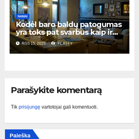
NAMAI
Kodėl baro baldų patogumas
yra toks pat svarbus kaip ir
dizainas?
RGS 15, 2025
FLATFY
Parašykite komentarą
Tik
prisijungę
vartotojai gali komentuoti.
Paieška