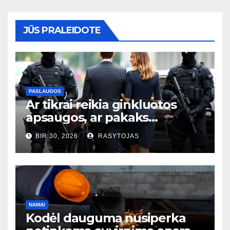
JŪS PRALEIDOTE
PASLAUGOS
Ar tikrai reikia ginkluotos
apsaugos, ar pakaks
išmaniųjų kamerų?
BIR 30, 2026
RASYTOJAS
NAMAI
Kodėl dauguma nusiperka