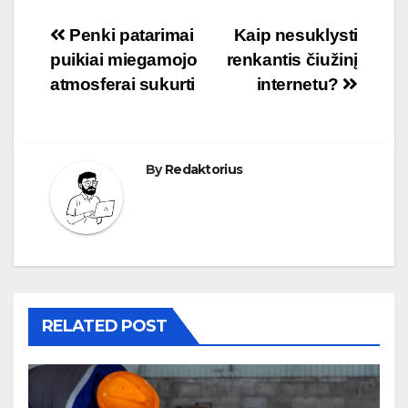
Navigacija
Penki patarimai
Kaip nesuklysti
puikiai miegamojo
renkantis čiužinį
tarp
atmosferai sukurti
internetu?
įrašų
By
Redaktorius
RELATED POST