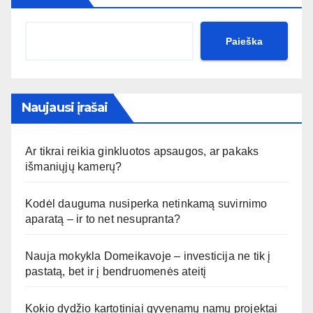
Paieška
Naujausi įrašai
Ar tikrai reikia ginkluotos apsaugos, ar pakaks
išmaniųjų kamerų?
Kodėl dauguma nusiperka netinkamą suvirnimo
aparatą – ir to net nesupranta?
Nauja mokykla Domeikavoje – investicija ne tik į
pastatą, bet ir į bendruomenės ateitį
Kokio dydžio kartotiniai gyvenamų namų projektai