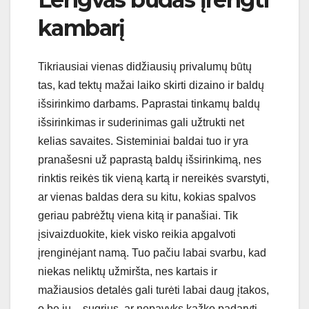
kambarį
Tikriausiai vienas didžiausių privalumų būtų
tas, kad tektų mažai laiko skirti dizaino ir baldų
išsirinkimo darbams. Paprastai tinkamų baldų
išsirinkimas ir suderinimas gali užtrukti net
kelias savaites. Sisteminiai baldai tuo ir yra
pranašesni už paprastą baldų išsirinkimą, nes
rinktis reikės tik vieną kartą ir nereikės svarstyti,
ar vienas baldas dera su kitu, kokias spalvos
geriau pabrėžtų viena kitą ir panašiai. Tik
įsivaizduokite, kiek visko reikia apgalvoti
įrenginėjant namą. Tuo pačiu labai svarbu, kad
niekas neliktų užmiršta, nes kartais ir
mažiausios detalės gali turėti labai daug įtakos,
o be jų – sugrius, ar nepavyks kažko padaryti