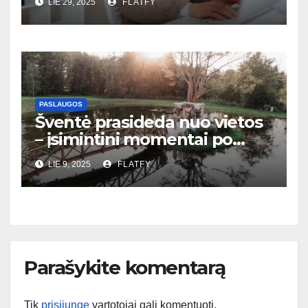
LIE 29, 2025
FLATFY
PASLAUGOS
Šventė prasideda nuo vietos
– įsimintini momentai po
vienu stogu
LIE 9, 2025
FLATFY
Parašykite komentarą
Tik
prisijungę
vartotojai gali komentuoti.