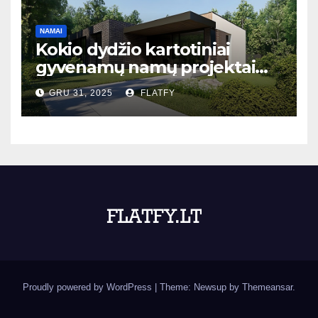
NAMAI
Kokio dydžio kartotiniai
gyvenamų namų projektai
populiariausi Lietuvoje?
GRU 31, 2025
FLATFY
Proudly powered by WordPress
|
Theme: Newsup by
Themeansar
.