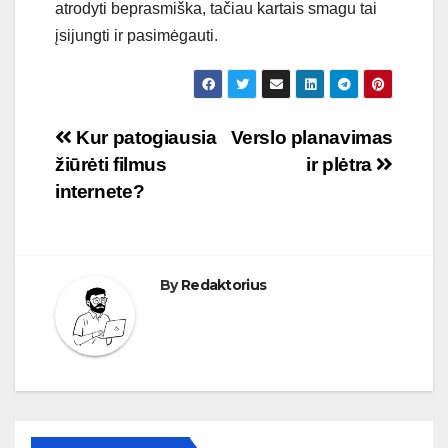
atrodyti beprasmiška, tačiau kartais smagu tai
įsijungti ir pasimėgauti.
Navigacija
Kur patogiausia
Verslo planavimas
žiūrėti filmus
ir plėtra
tarp
internete?
įrašų
By
Redaktorius