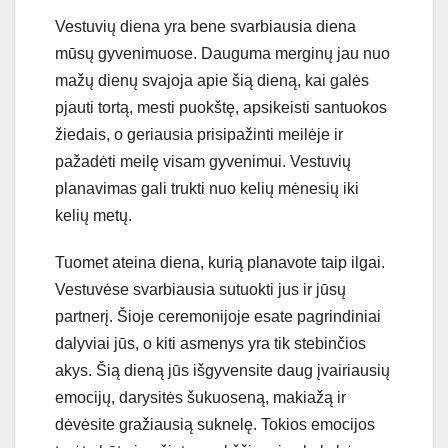
Vestuvių diena yra bene svarbiausia diena
mūsų gyvenimuose. Dauguma merginų jau nuo
mažų dienų svajoja apie šią dieną, kai galės
pjauti tortą, mesti puokštę, apsikeisti santuokos
žiedais, o geriausia prisipažinti meilėje ir
pažadėti meilę visam gyvenimui. Vestuvių
planavimas gali trukti nuo kelių mėnesių iki
kelių metų.
Tuomet ateina diena, kurią planavote taip ilgai.
Vestuvėse svarbiausia sutuokti jus ir jūsų
partnerį. Šioje ceremonijoje esate pagrindiniai
dalyviai jūs, o kiti asmenys yra tik stebinčios
akys. Šią dieną jūs išgyvensite daug įvairiausių
emocijų, darysitės šukuoseną, makiažą ir
dėvėsite gražiausią suknelę. Tokios emocijos