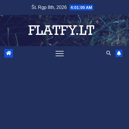
Skip
Št. Rgp 8th, 2026
4:01:01 AM
to
content