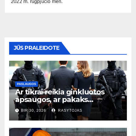
2022 m. rugpjūčio mėn.
JŪS PRALEIDOTE
PASLAUGOS
Ar tikrai reikia ginkluotos
apsaugos, ar pakaks
išmaniųjų kamerų?
BIR 30, 2026
RASYTOJAS