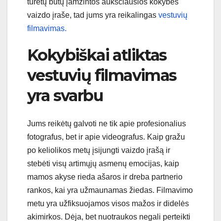
turėtų būtų įamžintos aukščiausios kokybės
vaizdo įraše, tad jums yra reikalingas
vestuvių
filmavimas.
Kokybiškai atliktas
vestuvių filmavimas
yra svarbu
Jums reikėtų galvoti ne tik apie profesionalius
fotografus, bet ir apie videografus. Kaip gražu
po keliolikos metų įsijungti vaizdo įrašą ir
stebėti visų artimųjų asmenų emocijas, kaip
mamos akyse rieda ašaros ir dreba partnerio
rankos, kai yra užmaunamas žiedas. Filmavimo
metu yra užfiksuojamos visos mažos ir didelės
akimirkos. Dėja, bet nuotraukos negali perteikti