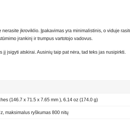
e nerasite įkroviklio. Įpakavimas yra minimalistinis, o viduje rasi
stūmimo įrankinį ir trumpus vartotojo vadovus.
jį įsigyti atskirai. Ausinių taip pat nėra, tad teks jas nusipirkti.
ches (146.7 x 71.5 x 7.65 mm ), 6.14 oz (174.0 g)
Hz, maksimalus ryškumas 800 nitų