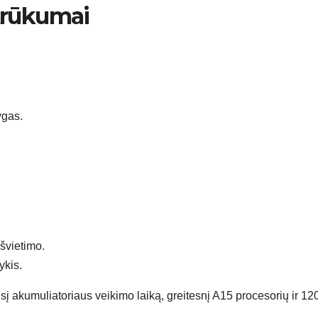
 trūkumai
ygas.
švietimo.
ykis.
sį akumuliatoriaus veikimo laiką, greitesnį A15 procesorių ir 12