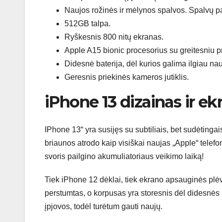
Naujos rožinės ir mėlynos spalvos. Spalvų p
512GB talpa.
Ryškesnis 800 nitų ekranas.
Apple A15 bionic procesorius su greitesniu 
Didesnė baterija, dėl kurios galima ilgiau na
Geresnis priekinės kameros jutiklis.
iPhone 13 dizainas ir ek
IPhone 13“ yra susijęs su subtiliais, bet sudėtinga
briaunos atrodo kaip visiškai naujas „Apple“ telefon
svoris pailgino akumuliatoriaus veikimo laiką!
Tiek iPhone 12 dėklai, tiek ekrano apsauginės pl
perstumtas, o korpusas yra storesnis dėl didesnės
įpjovos, todėl turėtum gauti naujų.