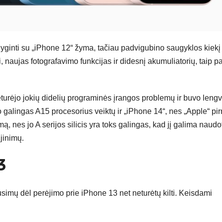
ginti su „iPhone 12“ žyma, tačiau padvigubino saugyklos kiekį 
i, naujas fotografavimo funkcijas ir didesnį akumuliatorių, taip pa
neturėjo jokių didelių programinės įrangos problemų ir buvo leng
jo galingas A15 procesorius veiktų ir „iPhone 14“, nes „Apple“ pi
ą, nes jo A serijos silicis yra toks galingas, kad jį galima naudo
jinimų.
3
imų dėl perėjimo prie iPhone 13 net neturėtų kilti. Keisdami