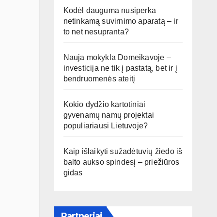
Kodėl dauguma nusiperka
netinkamą suvirnimo aparatą – ir
to net nesupranta?
Nauja mokykla Domeikavoje –
investicija ne tik į pastatą, bet ir į
bendruomenės ateitį
Kokio dydžio kartotiniai
gyvenamų namų projektai
populiariausi Lietuvoje?
Kaip išlaikyti sužadėtuvių žiedo iš
balto aukso spindesį – priežiūros
gidas
Partneriai