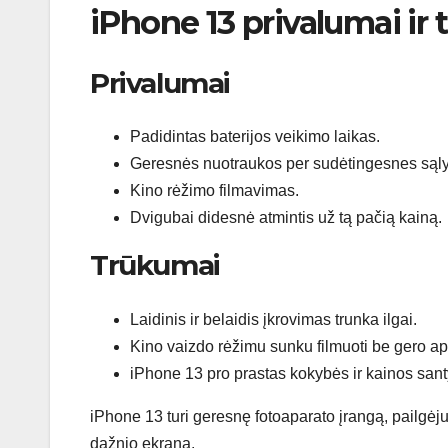
iPhone 13 privalumai ir
Privalumai
Padidintas baterijos veikimo laikas.
Geresnės nuotraukos per sudėtingesnes sąl
Kino rėžimo filmavimas.
Dvigubai didesnė atmintis už tą pačią kainą.
Trūkumai
Laidinis ir belaidis įkrovimas trunka ilgai.
Kino vaizdo rėžimu sunku filmuoti be gero ap
iPhone 13 pro prastas kokybės ir kainos sant
iPhone 13 turi geresnę fotoaparato įrangą, pailgėju
dažnio ekraną.