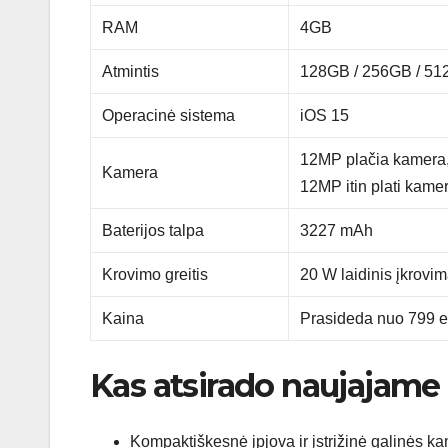
RAM
4GB
Atmintis
128GB / 256GB / 51
Operacinė sistema
iOS 15
12MP plačia kamera,
Kamera
12MP itin plati kamer
Baterijos talpa
3227 mAh
Krovimo greitis
20 W laidinis įkrovi
Kaina
Prasideda nuo 799 e
Kas atsirado naujajame
Kompaktiškesnė įpjova ir įstrižinė galinės k