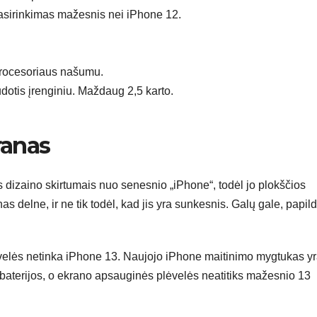
asirinkimas mažesnis nei iPhone 12.
procesoriaus našumu.
udotis įrenginiu. Maždaug 2,5 karto.
ranas
is dizaino skirtumais nuo senesnio „iPhone“, todėl jo plokščios
as delne, ir ne tik todėl, kad jis yra sunkesnis. Galų gale, papi
ėvelės netinka iPhone 13. Naujojo iPhone maitinimo mygtukas y
 baterijos, o ekrano apsauginės plėvelės neatitiks mažesnio 13