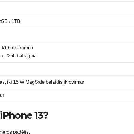
2GB / 1TB,
 f/1.6 diafragma
a, f/2.4 diafragma
mas, iki 15 W MagSafe belaidis įkrovimas
ur
 iPhone 13?
ameros padėtis.