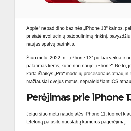
Apple“ nepadidino bazinės „iPhone 13“ kainos, paly
pristatė evoliucinių patobulinimų rinkinį, pavyzdžiu
naujas spalvų parinktis.
Šiuo metu, 2022 m., „iPhone 13“ puikiai veikia ir 
patarimas tiems, kurie nori naujo „iPhone“. Be to, 
kartą išlaikys „Pro“ modelių procesoriaus atnaujinim
mažiausiai dvejus metus, nepraleidžiant iOS atnau
Perėjimas prie iPhone 1
Jeigu šiuo metu naudojatės iPhone 11, tuomet klaus
telefoną pajusite nuostabų kameros pagerėjimą.