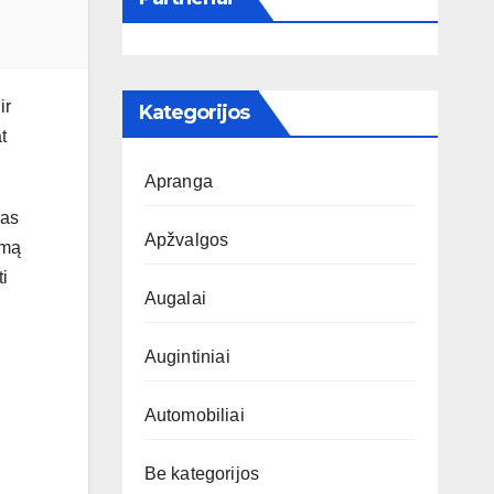
ir
Kategorijos
t
Apranga
vas
Apžvalgos
rmą
ti
Augalai
Augintiniai
Automobiliai
Be kategorijos