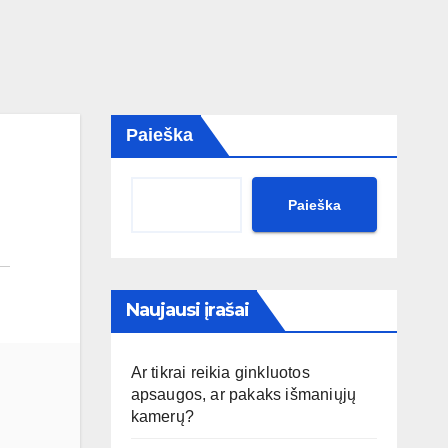
Paieška
Paieška
Naujausi įrašai
Ar tikrai reikia ginkluotos
apsaugos, ar pakaks išmaniųjų
kamerų?